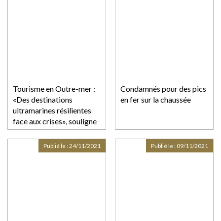
Tourisme en Outre-mer :
Condamnés pour des pics
«Des destinations
en fer sur la chaussée
ultramarines résilientes
face aux crises», souligne
une étude
ACCD'OM/Banque des
Publié le :
24/11/2021
Publié le :
09/11/2021
Territoires