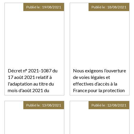
Publié le :
19/08/2021
Publié le :
18/08/2021
Décret n° 2021-1087 du
Nous exigeons l’ouverture
17 août 2021 relatif à
de voies légales et
l'adaptation au titre du
effectives d’accès à la
mois d'août 2021 du
France pour la protection
fonds de solidarité à
des afghanes et afghans
destination des
victimes de persécutions
Publié le :
13/08/2021
Publié le :
12/08/2021
entreprises
particulièrement
touchées par les
conséquences de