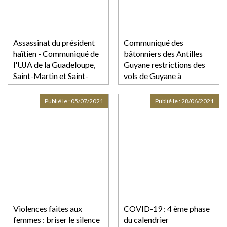
Assassinat du président
Communiqué des
haïtien - Communiqué de
bâtonniers des Antilles
l'UJA de la Guadeloupe,
Guyane restrictions des
Saint-Martin et Saint-
vols de Guyane à
Barthélemy
destination des Antilles
Publié le :
05/07/2021
Publié le :
28/06/2021
Violences faites aux
COVID-19 : 4 ème phase
femmes : briser le silence
du calendrier