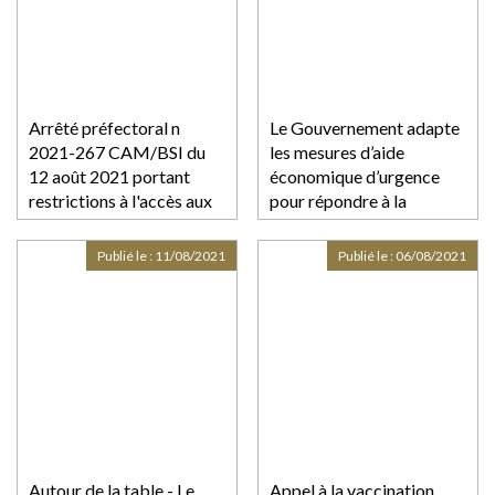
l'épidémie de covid-19 et
des mesures prises pour
limiter cette
Arrêté préfectoral n
Le Gouvernement adapte
2021-267 CAM/BSI du
les mesures d’aide
12 août 2021 portant
économique d’urgence
restrictions à l'accès aux
pour répondre à la
établissement recevant
situation sanitaire
du public et réglementant
spécifique des Outre-mer
Publié le :
11/08/2021
Publié le :
06/08/2021
les activités et les
déplacements en journée
dans le département de la
Guadeloupe
Autour de la table - Le
Appel à la vaccination