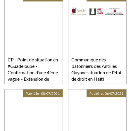
préfet
CP - Point de situation en
Communique des
#Guadeloupe -
bâtonniers des Antilles
Confirmation d’une 4ème
Guyane situation de l’état
vague – Extension de
de droit en Haïti
l’obligation du port du
masque en extérieur –
Publié le :
08/07/2021
Publié le :
06/07/2021
Obligation du « pass
sanitaire » pour accéder
aux lieux sportifs, de
loisirs et de culture au 21
juillet