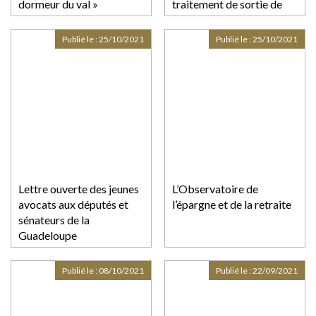
dormeur du val »
traitement de sortie de
crise »
Publié le :
25/10/2021
Publié le :
25/10/2021
Lettre ouverte des jeunes
L’Observatoire de
avocats aux députés et
l’épargne et de la retraite
sénateurs de la
Guadeloupe
Publié le :
08/10/2021
Publié le :
22/09/2021