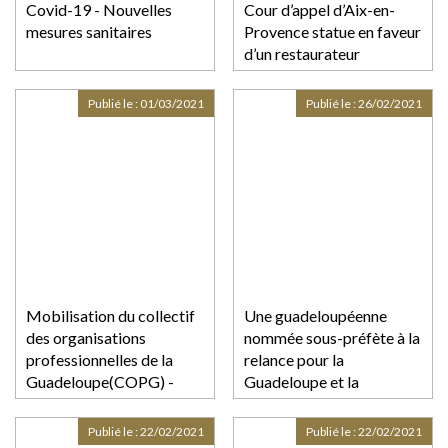
Covid-19 - Nouvelles
Cour d’appel d’Aix-en-
mesures sanitaires
Provence statue en faveur
d’un restaurateur
Publié le :
01/03/2021
Publié le :
26/02/2021
Mobilisation du collectif
Une guadeloupéenne
des organisations
nommée sous-préfète à la
professionnelles de la
relance pour la
Guadeloupe(COPG) -
Guadeloupe et la
Protocole d'accord de
Martinique
sortie de conflit
Publié le :
22/02/2021
Publié le :
22/02/2021