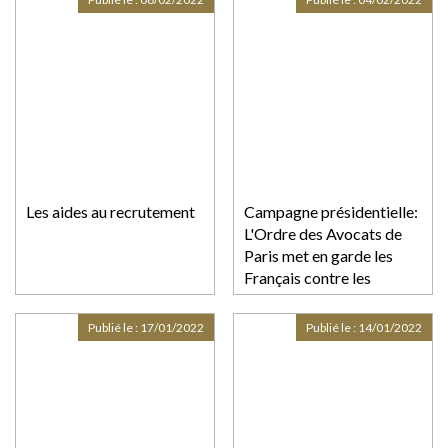
Les aides au recrutement
Campagne présidentielle:
L'Ordre des Avocats de
Paris met en garde les
Français contre les
déclarations dangereuses
de certains candidats
Publié le :
17/01/2022
Publié le :
14/01/2022