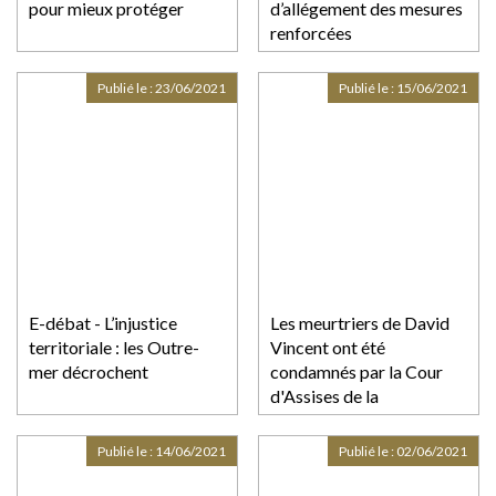
pour mieux protéger
d’allégement des mesures
renforcées
Publié le :
23/06/2021
Publié le :
15/06/2021
E-débat - L’injustice
Les meurtriers de David
territoriale : les Outre-
Vincent ont été
mer décrochent
condamnés par la Cour
d'Assises de la
Guadeloupe
Publié le :
14/06/2021
Publié le :
02/06/2021