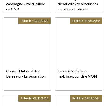
campagne Grand Public
débat citoyen autour des
du CNB
injustices | Conseil
national des barreaux
Publié le :
12/01/2022
Publié le :
10/01/2022
Conseil National des
La société civile se
Barreaux - La séparation
mobilise pour dire NON
Publié le :
09/12/2021
Publié le :
02/12/2021