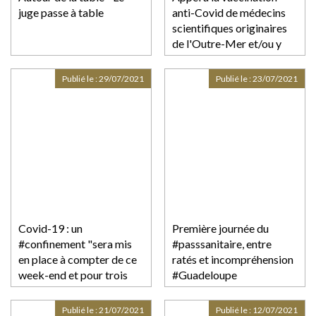
juge passe à table
anti-Covid de médecins
scientifiques originaires
de l'Outre-Mer et/ou y
travaillant
Publié le :
29/07/2021
Publié le :
23/07/2021
Covid-19 : un
Première journée du
#confinement "sera mis
#passsanitaire, entre
en place à compter de ce
ratés et incompréhension
week-end et pour trois
#Guadeloupe
semaines" en
#CQFDAvocats
#Martinique, annonce le
Publié le :
21/07/2021
Publié le :
12/07/2021