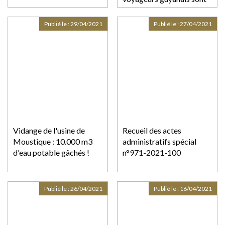
traités comme "des
délinquants sanitaires"
Publié le :
29/04/2021
Publié le :
27/04/2021
Vidange de l'usine de
Recueil des actes
Moustique : 10.000 m3
administratifs spécial
d'eau potable gâchés !
n°971-2021-100
Publié le :
26/04/2021
Publié le :
16/04/2021