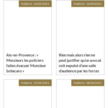
Publié le :
16/03/2021
Publié le :
16/03/2021
Aix-en-Provence : «
Rien mais alors rien ne
Messieurs les policiers
peut justifier qu’un avocat
faites évacuer Monsieur
soit expulsé d’une salle
Sollacaro »
d’audience par les forces
de l’ordre
Publié le :
12/03/2021
Publié le :
08/03/2021