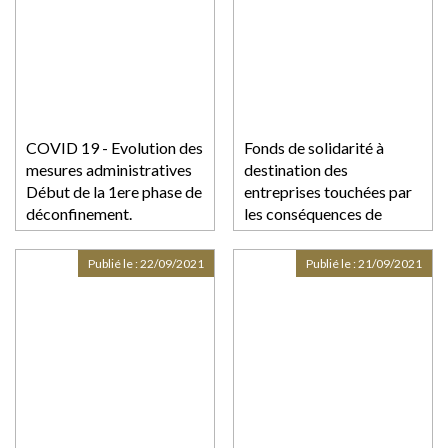
COVID 19 - Evolution des
Fonds de solidarité à
mesures administratives
destination des
Début de la 1ere phase de
entreprises touchées par
déconfinement.
les conséquences de
l'épidémie de covid-19
Publié le :
22/09/2021
Publié le :
21/09/2021