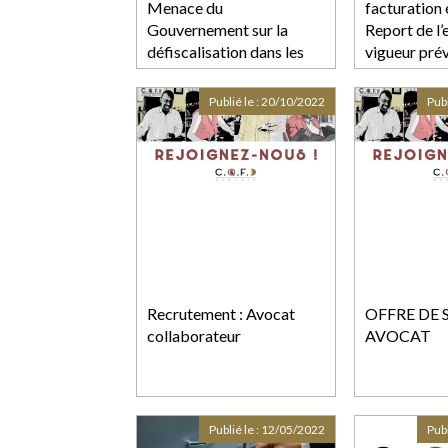
Menace du
facturation 
Gouvernement sur la
Report de l’
défiscalisation dans les
vigueur pré
outremers
Publié le :
20/10/2022
Publ
Recrutement : Avocat
OFFRE DE 
collaborateur
AVOCAT
Publié le :
12/05/2022
Publ