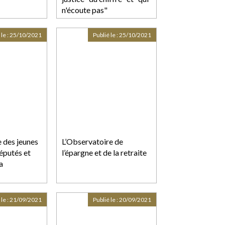
n'écoute pas"
 le :
25/10/2021
Publié le :
25/10/2021
e des jeunes
L’Observatoire de
éputés et
l’épargne et de la retraite
a
 le :
21/09/2021
Publié le :
20/09/2021