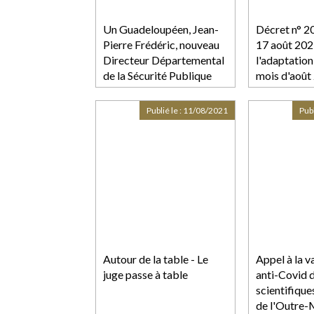
Un Guadeloupéen, Jean-
Décret n° 2
Pierre Frédéric, nouveau
17 août 2021
Directeur Départemental
l'adaptation
de la Sécurité Publique
mois d'août
fonds de sol
destination
Publié le :
11/08/2021
Publ
entreprises
particulièr
touchées par
conséquenc
l'épidémie d
des mesures
limiter cett
Autour de la table - Le
Appel à la v
juge passe à table
anti-Covid 
scientifique
de l'Outre-