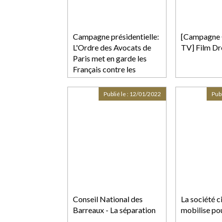
Campagne présidentielle:
[Campagne 
L'Ordre des Avocats de
TV] Film Dr
Paris met en garde les
Français contre les
déclarations dangereuses
de certains candidats
Publié le :
12/01/2022
Publ
Conseil National des
La société ci
Barreaux - La séparation
mobilise po