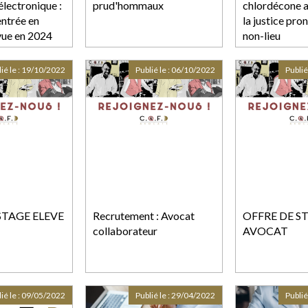
électronique :
prud'hommaux
chlordécone au
entrée en
la justice pro
vue en 2024
non-lieu
ié le :
19/10/2022
Publié le :
06/10/2022
Publié
STAGE ELEVE
Recrutement : Avocat
OFFRE DE S
collaborateur
AVOCAT
ié le :
09/05/2022
Publié le :
29/04/2022
Publié