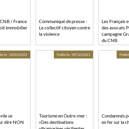
CNB / France
Communiqué de presse -
Les Français e
oit immobilier
Le collectif citoyen contre
des avocats Pr
la violence
campagne Gra
du CNB
ié le :
10/01/2022
Publié le :
09/12/2021
Publié
vile se
Tourisme en Outre-mer :
Condamnés po
ur dire NON
«Des destinations
en fer sur la 
ultramarines résilientes