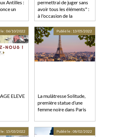
x Antilles :
permettrai de juger sans
nonce un
avoir tous les éléments" :
à l'occasion de la
généralisation des cours
criminelles, des jurés
 le :
06/10/2022
Publié le :
13/05/2022
d'assises racontent leur
expérience
TAGE ELEVE
La mulâtresse Solitude,
première statue d’une
femme noire dans Paris
 le :
15/03/2022
Publié le :
08/02/2022