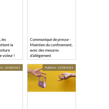
 les
Communiqué de presse -
ttent la
Maintien du confinement,
voiture
avec des mesures
le voleur !
d’allégement
 le :
13/08/2021
Publié le :
12/08/2021