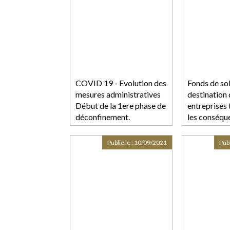
COVID 19 - Evolution des
Fonds de sol
mesures administratives
destination
Début de la 1ere phase de
entreprises
déconfinement.
les conséqu
l'épidémie 
Publié le :
10/09/2021
Publ