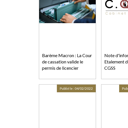
Barème Macron : La Cour
Note d'info
de cassation valide le
Etalement de
permis de licencier
CGSS
Publié le :
04/02/2022
Publ