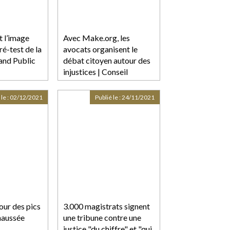
t l’image
Avec Make.org, les
é-test de la
avocats organisent le
nd Public
débat citoyen autour des
injustices | Conseil
national des barreaux
 le :
02/12/2021
Publié le :
24/11/2021
ur des pics
3.000 magistrats signent
chaussée
une tribune contre une
justice "du chiffre" et "qui