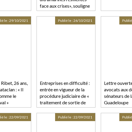
face aux crises», souligne
une étude
ACCD'OM/Banque des
ié le :
29/10/2021
Publié le :
26/10/2021
Publié
Territoires
Ribet, 26 ans,
Entreprises en difficulté :
Lettre ouvert
taclan : « Il
entrée en vigueur de la
avocats aux d
comme le
procédure judiciaire de «
sénateurs de l
val »
traitement de sortie de
Guadeloupe
crise »
ié le :
22/09/2021
Publié le :
22/09/2021
Publié