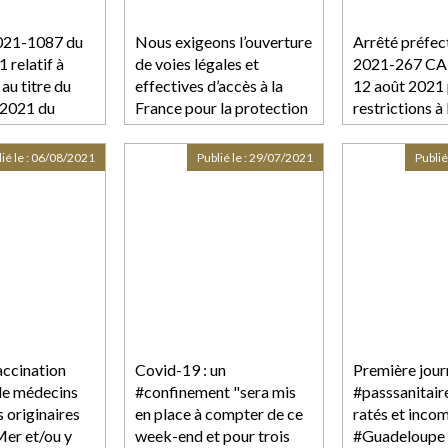
021-1087 du
Nous exigeons l’ouverture
Arrêté préfec
 relatif à
de voies légales et
2021-267 CA
 au titre du
effectives d’accès à la
12 août 2021 
 2021 du
France pour la protection
restrictions à
idarité à
des afghanes et afghans
établissement
 des
victimes de persécutions
du public et 
ié le :
06/08/2021
Publié le :
29/07/2021
Publié
les activités e
ement
déplacements
 les
dans le dépar
es de
Guadeloupe
e covid-19 et
 prises pour
e
accination
Covid-19 : un
Première jour
de médecins
#confinement "sera mis
#passsanitaire
s originaires
en place à compter de ce
ratés et inco
Mer et/ou y
week-end et pour trois
#Guadeloupe