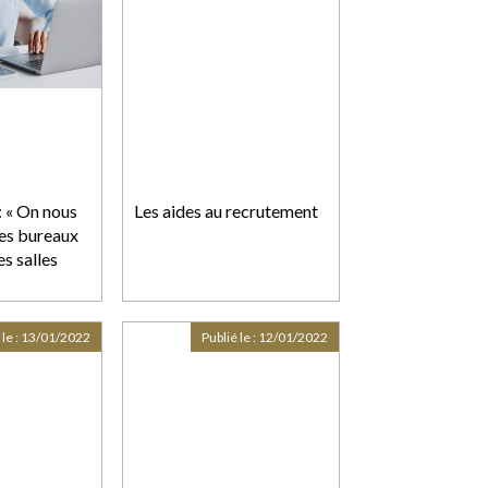
: « On nous
Les aides au recrutement
es bureaux
es salles
 le :
13/01/2022
Publié le :
12/01/2022