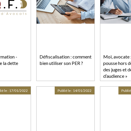
rmation -
Défiscalisation : comment
Moi, avocate 
 la dette
bien utiliser son PER ?
pousse hors d
des juges et d
d’audience »
ié le :
17/01/2022
Publié le :
14/01/2022
Publié