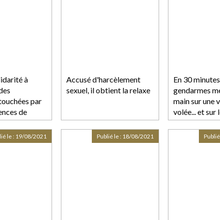
idarité à
Accusé d'harcèlement
En 30 minutes,
 des
sexuel, il obtient la relaxe
gendarmes me
 touchées par
main sur une 
ences de
volée... et sur 
de covid-19
ié le :
19/08/2021
Publié le :
18/08/2021
Publié