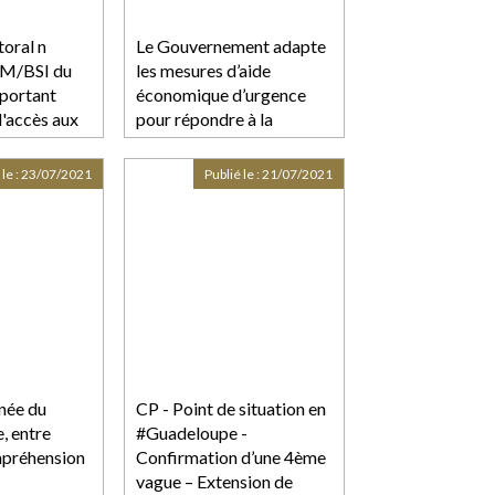
toral n
Le Gouvernement adapte
M/BSI du
les mesures d’aide
portant
économique d’urgence
 l'accès aux
pour répondre à la
 recevant
situation sanitaire
réglementant
spécifique des Outre-mer
 le :
23/07/2021
Publié le :
21/07/2021
t les
 en journée
tement de la
née du
CP - Point de situation en
, entre
#Guadeloupe -
mpréhension
Confirmation d’une 4ème
vague – Extension de