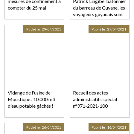
mesures de confinement à
Patrick Lingibé, bâtonnier
compter du 25 mai
du barreau de Guyane, les
voyageurs guyanais sont
traités comme "des
délinquants sanitaires"
Publié le :
29/04/2021
Publié le :
27/04/2021
Vidange de l'usine de
Recueil des actes
Moustique : 10.000 m3
administratifs spécial
d'eau potable gâchés !
n°971-2021-100
Publié le :
26/04/2021
Publié le :
16/04/2021