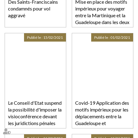
Des Saints-Franciscains
Mise en place des motifs
condamnés pour vol
impérieux pour voyager
aggravé
entre la Martinique et la
Guadeloupe dans les deux
sens, dès le 16 février
2021
Publié le :
15/02/2021
Publié le :
01/02/2021
Le Conseil d'Etat suspend
Covid-19 Application des
la possibilité d'imposer la
motifs impérieux pour les
visioconférence devant
déplacements entre la
les juridictions pénales
Guadeloupe et
l’Hexagone à compter de
ce dimanche 31 janvier