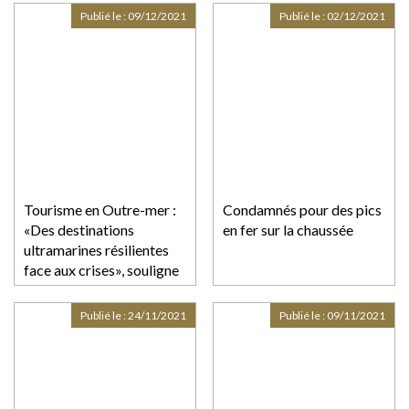
Publié le :
09/12/2021
Publié le :
02/12/2021
Tourisme en Outre-mer :
Condamnés pour des pics
«Des destinations
en fer sur la chaussée
ultramarines résilientes
face aux crises», souligne
une étude
ACCD'OM/Banque des
Publié le :
24/11/2021
Publié le :
09/11/2021
Territoires