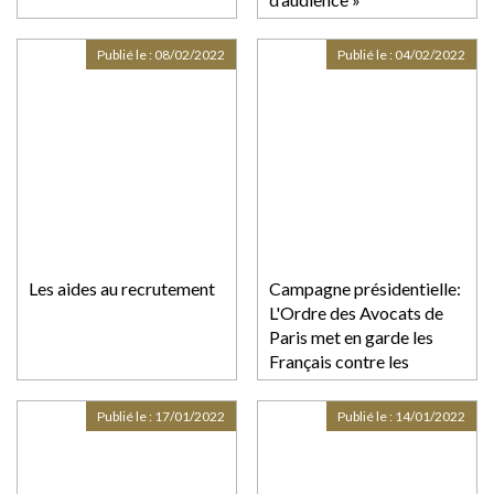
Publié le :
08/02/2022
Publié le :
04/02/2022
Les aides au recrutement
Campagne présidentielle:
L'Ordre des Avocats de
Paris met en garde les
Français contre les
déclarations dangereuses
de certains candidats
Publié le :
17/01/2022
Publié le :
14/01/2022