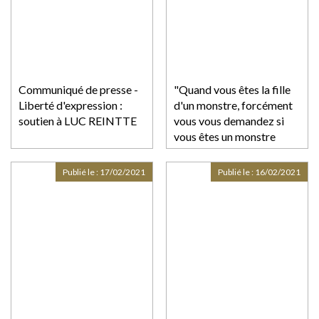
Communiqué de presse -
"Quand vous êtes la fille
Liberté d'expression :
d'un monstre, forcément
soutien à LUC REINTTE
vous vous demandez si
vous êtes un monstre
vous-même". Audrey
Pulvar revient sur les
Publié le :
17/02/2021
Publié le :
16/02/2021
actes d'inceste commis
par son père