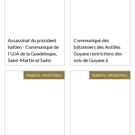
loisirs et de culture au 21
juillet
Assassinat du président
Communiqué des
haïtien - Communiqué de
bâtonniers des Antilles
l'UJA de la Guadeloupe,
Guyane restrictions des
Saint-Martin et Saint-
vols de Guyane à
Barthélemy
destination des Antilles
Publié le :
05/07/2021
Publié le :
28/06/2021