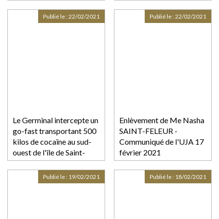
Protocole d'accord de
Martinique
sortie de conflit
Publié le :
22/02/2021
Publié le :
22/02/2021
Le Germinal intercepte un
Enlèvement de Me Nasha
go-fast transportant 500
SAINT-FELEUR -
kilos de cocaïne au sud-
Communiqué de l'UJA 17
ouest de l'île de Saint-
février 2021
Martin
Publié le :
19/02/2021
Publié le :
18/02/2021