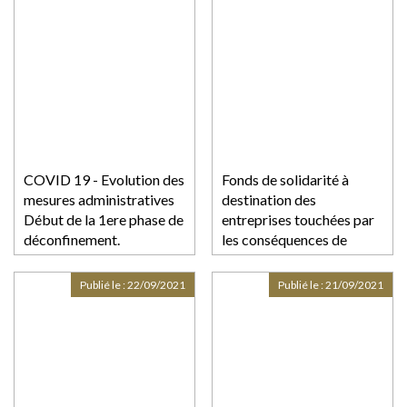
COVID 19 - Evolution des
Fonds de solidarité à
mesures administratives
destination des
Début de la 1ere phase de
entreprises touchées par
déconfinement.
les conséquences de
l'épidémie de covid-19
Publié le :
22/09/2021
Publié le :
21/09/2021