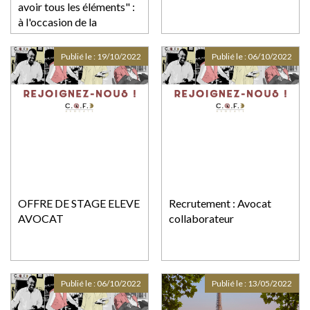
avoir tous les éléments" :
à l'occasion de la
généralisation des cours
criminelles, des jurés
Publié le :
19/10/2022
Publié le :
06/10/2022
d'assises racontent leur
expérience
OFFRE DE STAGE ELEVE
Recrutement : Avocat
AVOCAT
collaborateur
Publié le :
06/10/2022
Publié le :
13/05/2022