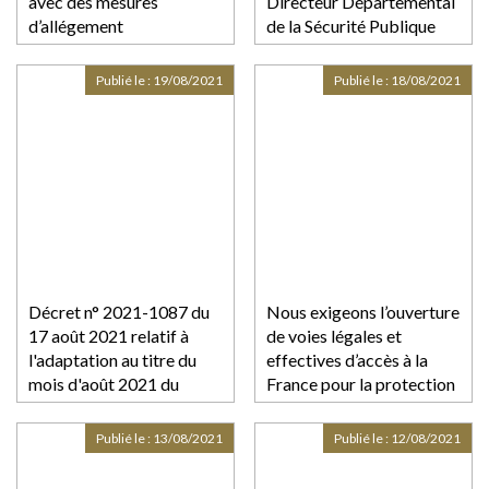
avec des mesures
Directeur Départemental
d’allégement
de la Sécurité Publique
Publié le :
19/08/2021
Publié le :
18/08/2021
Décret n° 2021-1087 du
Nous exigeons l’ouverture
17 août 2021 relatif à
de voies légales et
l'adaptation au titre du
effectives d’accès à la
mois d'août 2021 du
France pour la protection
fonds de solidarité à
des afghanes et afghans
destination des
victimes de persécutions
Publié le :
13/08/2021
Publié le :
12/08/2021
entreprises
particulièrement