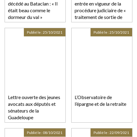
décédé au Bataclan : « Il
entrée en vigueur de la
était beau comme le
procédure judiciaire de «
dormeur du val »
traitement de sortie de
crise »
Publié le :
25/10/2021
Publié le :
25/10/2021
Lettre ouverte des jeunes
L’Observatoire de
avocats aux députés et
l’épargne et de la retraite
sénateurs de la
Guadeloupe
Publié le :
08/10/2021
Publié le :
22/09/2021