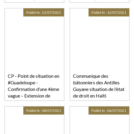
semaines" en
#CQFDAvocats
#Martinique, annonce le
Publié le :
21/07/2021
Publié le :
12/07/2021
préfet
CP - Point de situation en
Communique des
#Guadeloupe -
bâtonniers des Antilles
Confirmation d’une 4ème
Guyane situation de l’état
vague – Extension de
de droit en Haïti
l’obligation du port du
masque en extérieur –
Publié le :
08/07/2021
Publié le :
06/07/2021
Obligation du « pass
sanitaire » pour accéder
aux lieux sportifs, de