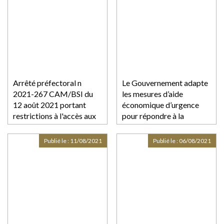
touchées par les
conséquences de
l'épidémie de covid-19 et
des mesures prises pour
limiter cette
Arrêté préfectoral n
Le Gouvernement adapte
2021-267 CAM/BSI du
les mesures d’aide
12 août 2021 portant
économique d’urgence
restrictions à l'accès aux
pour répondre à la
établissement recevant
situation sanitaire
du public et réglementant
spécifique des Outre-mer
Publié le :
11/08/2021
Publié le :
06/08/2021
les activités et les
déplacements en journée
dans le département de la
Guadeloupe