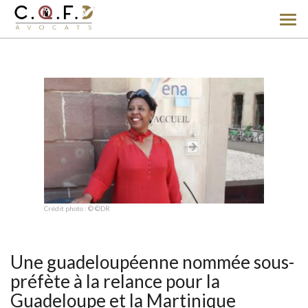
Ouv
le
men
Crédit photo : © ©DR
Une guadeloupéenne nommée sous-
préfète à la relance pour la
Guadeloupe et la Martinique