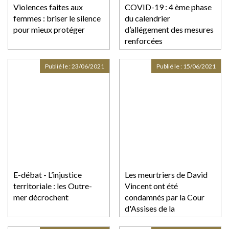
Violences faites aux
COVID-19 : 4 ème phase
femmes : briser le silence
du calendrier
pour mieux protéger
d’allégement des mesures
renforcées
Publié le :
23/06/2021
Publié le :
15/06/2021
E-débat - L’injustice
Les meurtriers de David
territoriale : les Outre-
Vincent ont été
mer décrochent
condamnés par la Cour
d'Assises de la
Guadeloupe