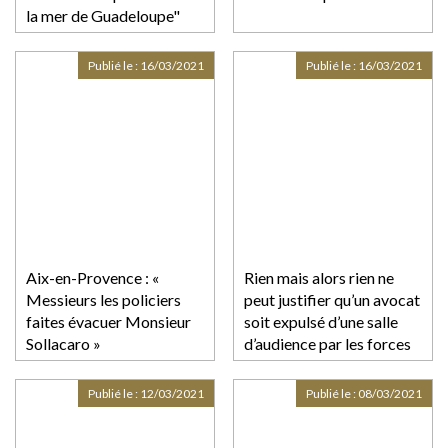
la mer de Guadeloupe"
Publié le :
16/03/2021
Publié le :
16/03/2021
Aix-en-Provence : «
Rien mais alors rien ne
Messieurs les policiers
peut justifier qu’un avocat
faites évacuer Monsieur
soit expulsé d’une salle
Sollacaro »
d’audience par les forces
de l’ordre
Publié le :
12/03/2021
Publié le :
08/03/2021