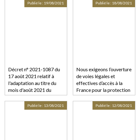
Publié le :
19/08/2021
Publié le :
18/08/2021
Décret n° 2021-1087 du
Nous exigeons l’ouverture
17 août 2021 relatif à
de voies légales et
l'adaptation au titre du
effectives d’accès à la
mois d'août 2021 du
France pour la protection
fonds de solidarité à
des afghanes et afghans
destination des
victimes de persécutions
Publié le :
13/08/2021
Publié le :
12/08/2021
entreprises
particulièrement
touchées par les
conséquences de
l'épidémie de covid-19 et