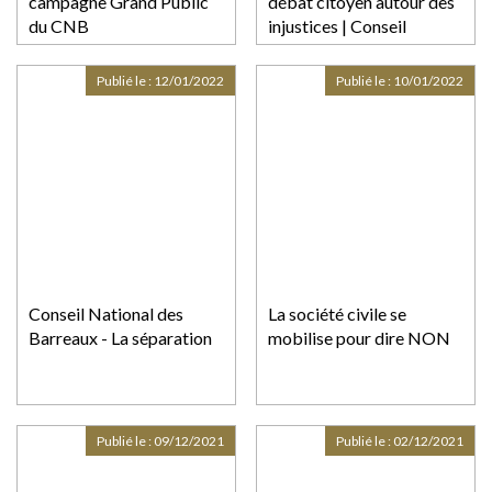
campagne Grand Public
débat citoyen autour des
du CNB
injustices | Conseil
national des barreaux
Publié le :
12/01/2022
Publié le :
10/01/2022
Conseil National des
La société civile se
Barreaux - La séparation
mobilise pour dire NON
Publié le :
09/12/2021
Publié le :
02/12/2021