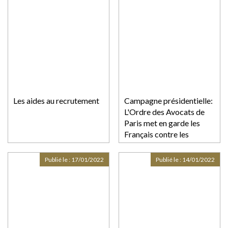
Les aides au recrutement
Campagne présidentielle:
L'Ordre des Avocats de
Paris met en garde les
Français contre les
déclarations dangereuses
de certains candidats
Publié le :
17/01/2022
Publié le :
14/01/2022