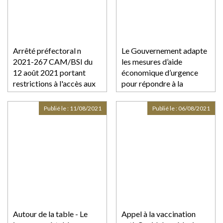
des mesures prises pour
limiter cette
Arrêté préfectoral n
Le Gouvernement adapte
2021-267 CAM/BSI du
les mesures d’aide
12 août 2021 portant
économique d’urgence
restrictions à l'accès aux
pour répondre à la
établissement recevant
situation sanitaire
du public et réglementant
spécifique des Outre-mer
Publié le :
11/08/2021
Publié le :
06/08/2021
les activités et les
déplacements en journée
dans le département de la
Guadeloupe
Autour de la table - Le
Appel à la vaccination