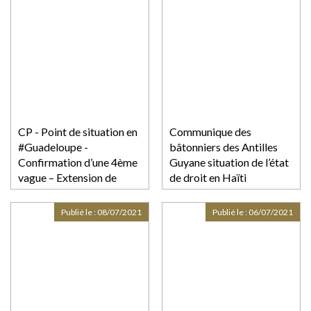
CP - Point de situation en
Communique des
#Guadeloupe -
bâtonniers des Antilles
Confirmation d’une 4ème
Guyane situation de l’état
vague – Extension de
de droit en Haïti
l’obligation du port du
masque en extérieur –
Publié le :
08/07/2021
Publié le :
06/07/2021
Obligation du « pass
sanitaire » pour accéder
aux lieux sportifs, de
loisirs et de culture au 21
juillet