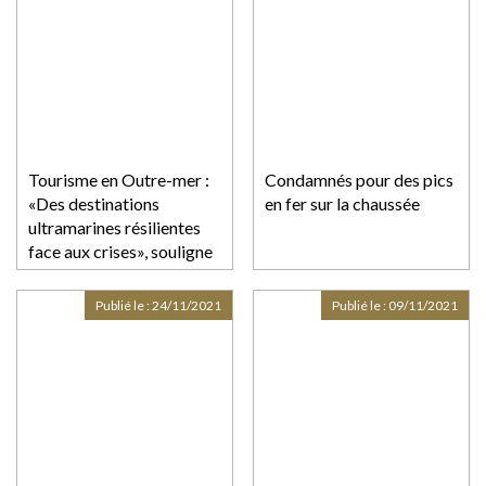
Tourisme en Outre-mer :
Condamnés pour des pics
«Des destinations
en fer sur la chaussée
ultramarines résilientes
face aux crises», souligne
une étude
ACCD'OM/Banque des
Publié le :
24/11/2021
Publié le :
09/11/2021
Territoires