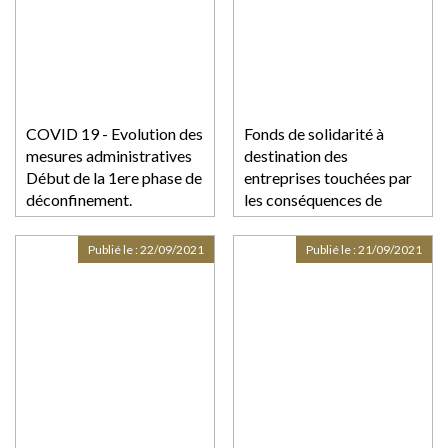
COVID 19 - Evolution des
Fonds de solidarité à
mesures administratives
destination des
Début de la 1ere phase de
entreprises touchées par
déconfinement.
les conséquences de
l'épidémie de covid-19
Publié le :
22/09/2021
Publié le :
21/09/2021