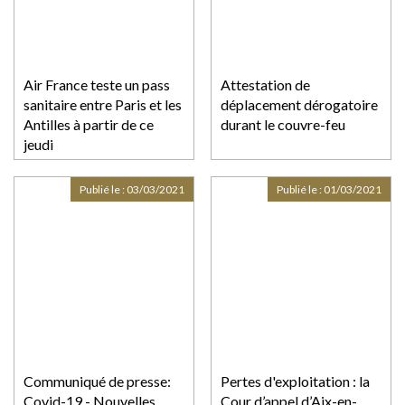
Air France teste un pass
Attestation de
sanitaire entre Paris et les
déplacement dérogatoire
Antilles à partir de ce
durant le couvre-feu
jeudi
Publié le :
03/03/2021
Publié le :
01/03/2021
Communiqué de presse:
Pertes d'exploitation : la
Covid-19 - Nouvelles
Cour d’appel d’Aix-en-