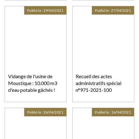
traités comme "des
délinquants sanitaires"
Publié le :
29/04/2021
Publié le :
27/04/2021
Vidange de l'usine de
Recueil des actes
Moustique : 10.000 m3
administratifs spécial
d'eau potable gâchés !
n°971-2021-100
Publié le :
26/04/2021
Publié le :
16/04/2021