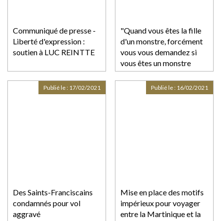
Communiqué de presse -
"Quand vous êtes la fille
Liberté d'expression :
d'un monstre, forcément
soutien à LUC REINTTE
vous vous demandez si
vous êtes un monstre
vous-même". Audrey
Pulvar revient sur les
Publié le :
17/02/2021
Publié le :
16/02/2021
actes d'inceste commis
par son père
Des Saints-Franciscains
Mise en place des motifs
condamnés pour vol
impérieux pour voyager
aggravé
entre la Martinique et la