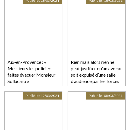
Publié le :
16/03/2021
Publié le :
16/03/2021
Aix-en-Provence : «
Rien mais alors rien ne
Messieurs les policiers
peut justifier qu’un avocat
faites évacuer Monsieur
soit expulsé d’une salle
Sollacaro »
d’audience par les forces
de l’ordre
Publié le :
12/03/2021
Publié le :
08/03/2021