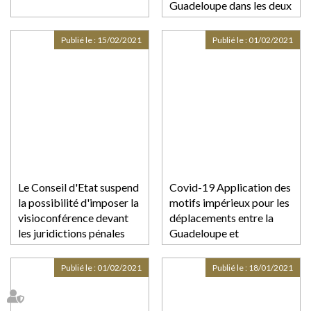
Guadeloupe dans les deux
sens, dès le 16 février
2021
Publié le :
15/02/2021
Publié le :
01/02/2021
Le Conseil d'Etat suspend
Covid-19 Application des
la possibilité d'imposer la
motifs impérieux pour les
visioconférence devant
déplacements entre la
les juridictions pénales
Guadeloupe et
l’Hexagone à compter de
ce dimanche 31 janvier
Publié le :
01/02/2021
Publié le :
18/01/2021