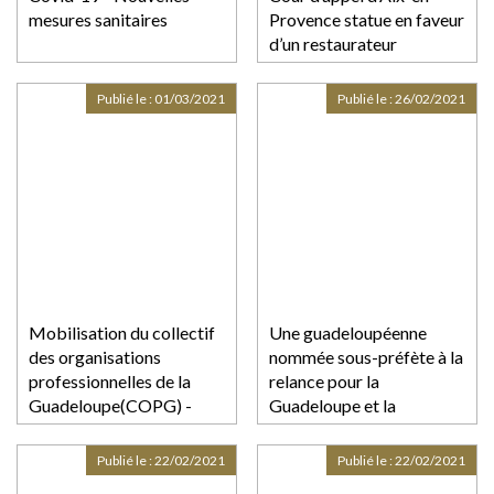
mesures sanitaires
Provence statue en faveur
d’un restaurateur
Publié le :
01/03/2021
Publié le :
26/02/2021
Mobilisation du collectif
Une guadeloupéenne
des organisations
nommée sous-préfète à la
professionnelles de la
relance pour la
Guadeloupe(COPG) -
Guadeloupe et la
Protocole d'accord de
Martinique
sortie de conflit
Publié le :
22/02/2021
Publié le :
22/02/2021