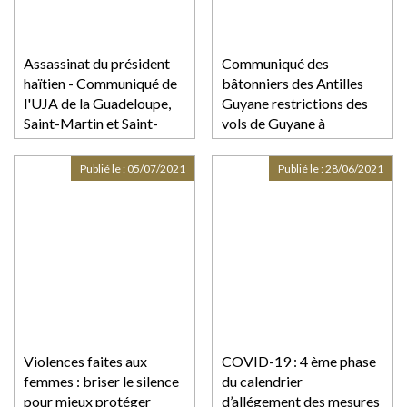
Assassinat du président
Communiqué des
haïtien - Communiqué de
bâtonniers des Antilles
l'UJA de la Guadeloupe,
Guyane restrictions des
Saint-Martin et Saint-
vols de Guyane à
Barthélemy
destination des Antilles
Publié le :
05/07/2021
Publié le :
28/06/2021
Violences faites aux
COVID-19 : 4 ème phase
femmes : briser le silence
du calendrier
pour mieux protéger
d’allégement des mesures