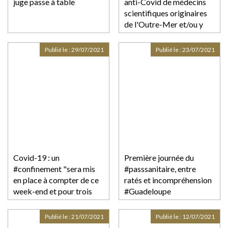
juge passe à table
anti-Covid de médecins
scientifiques originaires
de l'Outre-Mer et/ou y
travaillant
Publié le :
29/07/2021
Publié le :
23/07/2021
Covid-19 : un
Première journée du
#confinement "sera mis
#passsanitaire, entre
en place à compter de ce
ratés et incompréhension
week-end et pour trois
#Guadeloupe
semaines" en
#CQFDAvocats
#Martinique, annonce le
Publié le :
21/07/2021
Publié le :
12/07/2021
préfet