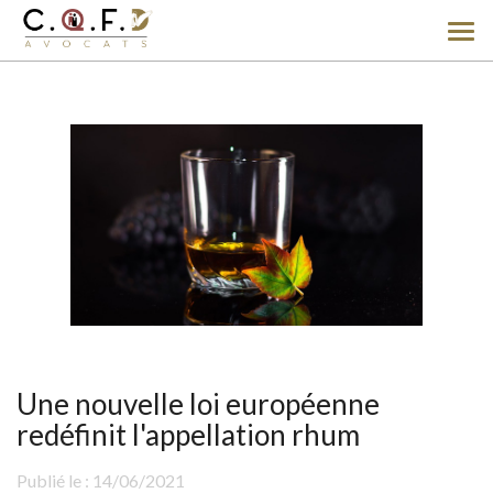
Ouv
le
men
Une nouvelle loi européenne
redéfinit l'appellation rhum
Publié le :
14/06/2021