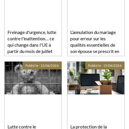
Freinage d'urgence, lutte
L’annulation du mariage
contre l'inattention… ce
pour erreur sur les
qui change dans l'UE à
qualités essentielles de
partir du mois de juillet
son épouse se prescrit en
pour renforcer la sécurité
cinq ans à compter de la
au volant
célébration du mariage
Publié le :
15/06/2026
Publié le :
15/06/2026
Lutte contre le
La protection de la