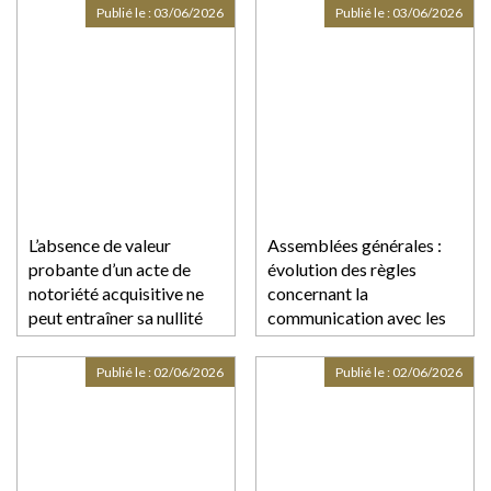
Publié le :
03/06/2026
Publié le :
03/06/2026
L’absence de valeur
Assemblées générales :
probante d’un acte de
évolution des règles
notoriété acquisitive ne
concernant la
peut entraîner sa nullité
communication avec les
actionnaires et la date
d’enregistrement
Publié le :
02/06/2026
Publié le :
02/06/2026