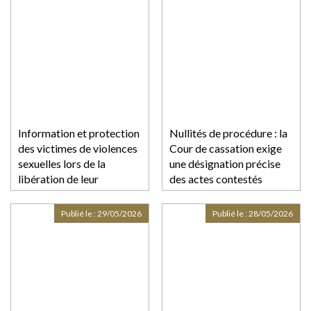
Information et protection
Nullités de procédure : la
des victimes de violences
Cour de cassation exige
sexuelles lors de la
une désignation précise
libération de leur
des actes contestés
agresseur : adoption à
l'AN
Publié le :
29/05/2026
Publié le :
28/05/2026