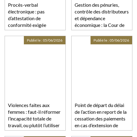
Procès-verbal
Gestion des pénuries,
électronique : pas
contrôle des distributeurs
d’attestation de
et dépendance
conformité exigée
économique : la Cour de
cassation durcit
l’appréciation des
Publié le :
05/06/2026
Publié le :
05/06/2026
pratiques verticales !
Violences faites aux
Point de départ du délai
femmes : faut-il réformer
de l’action en report de la
l’incapacité totale de
cessation des paiements
travail, ou plutôt l’utiliser
en cas d’extension de
correctement ?
procédure collective