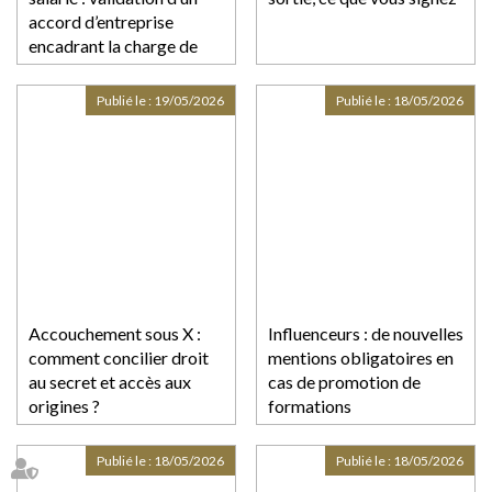
accord d’entreprise
encadrant la charge de
travail
Publié le :
19/05/2026
Publié le :
18/05/2026
Accouchement sous X :
Influenceurs : de nouvelles
comment concilier droit
mentions obligatoires en
au secret et accès aux
cas de promotion de
origines ?
formations
professionnelles
Publié le :
18/05/2026
Publié le :
18/05/2026