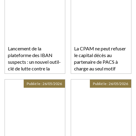
Lancement de la
La CPAM ne peut refuser
plateforme des IBAN
le capital décès au
suspects : un nouvel outil-
partenaire de PACS à
clé de lutte contre la
charge au seul motif
fraude aux paiements
qu’aucune demande n’a été
faite dans le délai d’un
Publié le :
26/05/2026
Publié le :
26/05/2026
mois