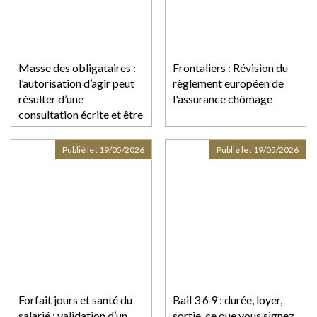
Masse des obligataires :
Frontaliers : Révision du
l’autorisation d’agir peut
règlement européen de
résulter d’une
l'assurance chômage
consultation écrite et être
régularisée en cours
d’instance
Publié le :
19/05/2026
Publié le :
19/05/2026
Forfait jours et santé du
Bail 3 6 9 : durée, loyer,
salarié : validation d’un
sortie, ce que vous signez