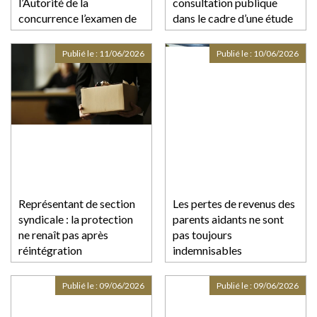
l’Autorité de la
consultation publique
concurrence l’examen de
dans le cadre d’une étude
la création d’une
relative aux orientations
entreprise commune par
informelles en matière de
Publié le :
11/06/2026
Publié le :
10/06/2026
les groupes Auchan et
développement durable
ITM Entreprises pour
l’exploitation de 167
points de vente de
distribution au détail à
dominante alimentaire
sous le
Représentant de section
Les pertes de revenus des
syndicale : la protection
parents aidants ne sont
ne renaît pas après
pas toujours
réintégration
indemnisables
Publié le :
09/06/2026
Publié le :
09/06/2026