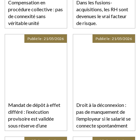
Compensation en
Dans les fusions-
procédure collective : pas
acquisitions, les RH sont
de connexité sans
devenues le vrai facteur
véritable unité
de risque.
contractuelle des
créances !
Publié le :
21/05/2026
Publié le :
21/05/2026
Mandat de dépôt à effet
Droit à la déconnexion :
différé : l’exécution
pas de manquement de
provisoire est validée
l’employeur si le salarié se
sous réserve d’une
connecte spontanément
motivation renforcée du
juge !