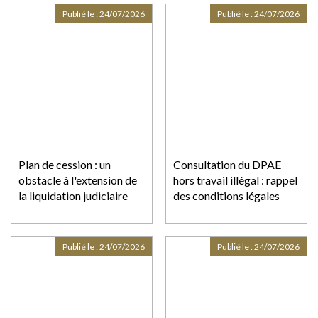
à AliExpress
Publié le :
24/07/2026
Publié le :
24/07/2026
Plan de cession : un
Consultation du DPAE
obstacle à l'extension de
hors travail illégal : rappel
la liquidation judiciaire
des conditions légales
Publié le :
24/07/2026
Publié le :
24/07/2026