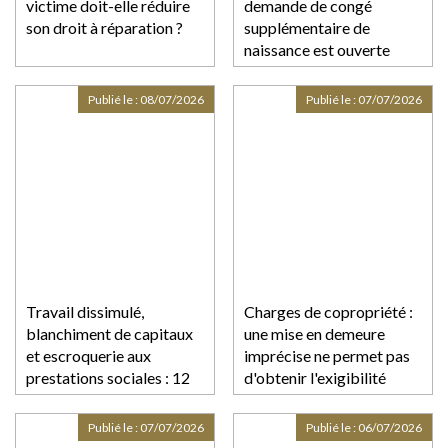
victime doit-elle réduire
demande de congé
son droit à réparation ?
supplémentaire de
naissance est ouverte
Publié le :
08/07/2026
Publié le :
07/07/2026
Travail dissimulé,
Charges de copropriété :
blanchiment de capitaux
une mise en demeure
et escroquerie aux
imprécise ne permet pas
prestations sociales : 12
d'obtenir l'exigibilité
mis en cause et plus de 4
anticipée des sommes
millions d’euros de saisies
dues
Publié le :
07/07/2026
Publié le :
06/07/2026