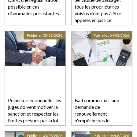
possible en cas
tous les propriétaires
d’anomalies persistantes
voisins n'ont pas à être
appelés en justice
Publié le :
05/08/2026
Publié le :
04/08/2026
Peine correctionnelle : les
Bail commercial : une
juges doivent motiver la
demande de
sanction et respecter les
renouvellement
limites prévues par la loi
n'empêche pas le
déplafonnement du loyer
après douze ans
Publié le :
04/08/2026
Publié le :
04/08/2026