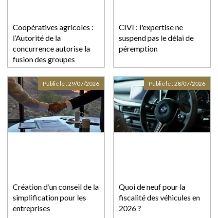
Coopératives agricoles :
CIVI : l'expertise ne
l’Autorité de la
suspend pas le délai de
concurrence autorise la
péremption
fusion des groupes
coopératifs Euralis et
Maïsadour, sous réserve
Publié le :
29/07/2026
Publié le :
28/07/2026
d’engagements
Création d’un conseil de la
Quoi de neuf pour la
simplification pour les
fiscalité des véhicules en
entreprises
2026 ?