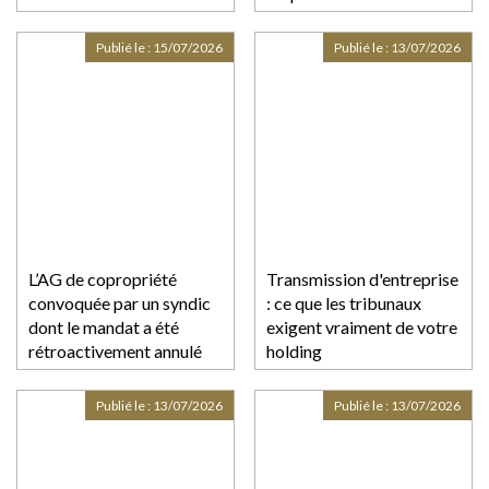
Publié le :
15/07/2026
Publié le :
13/07/2026
L’AG de copropriété
Transmission d'entreprise
convoquée par un syndic
: ce que les tribunaux
dont le mandat a été
exigent vraiment de votre
rétroactivement annulé
holding
est annulable
Publié le :
13/07/2026
Publié le :
13/07/2026