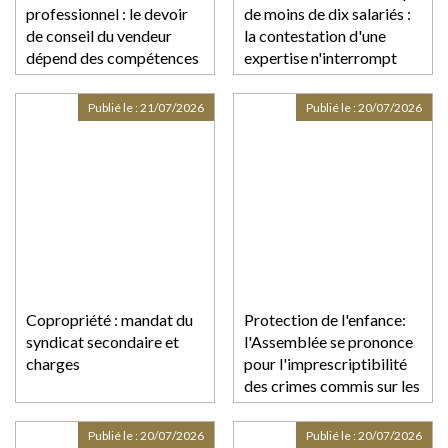
professionnel : le devoir
de moins de dix salariés :
de conseil du vendeur
la contestation d'une
dépend des compétences
expertise n'interrompt
de l'acheteur
pas le délai de
consultation du CSE
Publié le :
21/07/2026
Publié le :
20/07/2026
Copropriété : mandat du
Protection de l'enfance:
syndicat secondaire et
l'Assemblée se prononce
charges
pour l'imprescriptibilité
des crimes commis sur les
mineurs
Publié le :
20/07/2026
Publié le :
20/07/2026