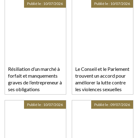
transport ferroviaire
n’est peut-être pas
Publié le :
10/07/2026
Publié le :
10/07/2026
équipée
Résiliation d’un marché à
Le Conseil et le Parlement
forfait et manquements
trouvent un accord pour
graves de l’entrepreneur à
améliorer la lutte contre
ses obligations
les violences sexuelles
contractuelles
faites aux enfants
Publié le :
10/07/2026
Publié le :
09/07/2026