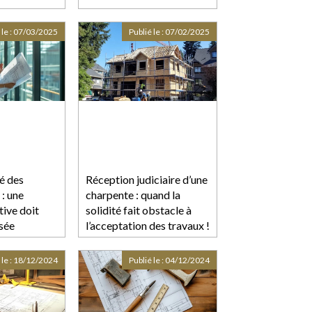
 le :
07/03/2025
Publié le :
07/02/2025
é des
Réception judiciaire d’une
 : une
charpente : quand la
tive doit
solidité fait obstacle à
isée
l’acceptation des travaux !
 le :
18/12/2024
Publié le :
04/12/2024