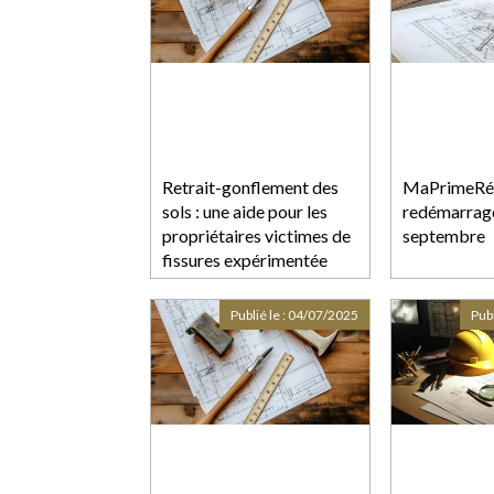
Retrait-gonflement des
MaPrimeRén
sols : une aide pour les
redémarrage
propriétaires victimes de
septembre
fissures expérimentée
dans 11 départements
Publié le :
04/07/2025
Publ