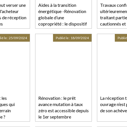
eut verser une
Aides à la transition
Travaux confi
l'acheteur
énergétique -Rénovation
ultérieuremen
 de réception
globale d’une
traitant parti
es
copropriété : le dispositif
cautionnés et
Coup de pouce évolue
opposabilité d
de créances e
ié le :
25/09/2024
Publié le :
18/09/2024
Publié
maître d’ouvr
 les
Rénovation : le prêt
La réception t
ques qui
avance mutation à taux
ouvrage n’est
errain
zéro est accessible depuis
de son achèv
e ?
le 1er septembre