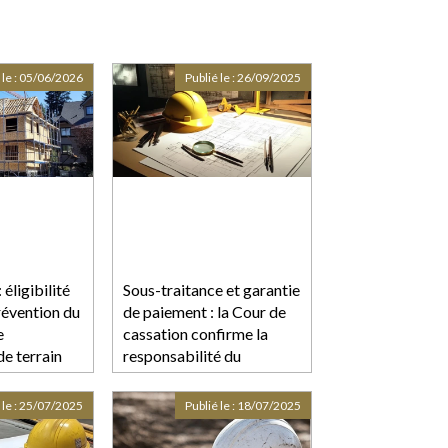
 le :
05/06/2026
Publié le :
26/09/2025
 éligibilité
Sous-traitance et garantie
révention du
de paiement : la Cour de
e
cassation confirme la
e terrain
responsabilité du
dirigeant de droit
 le :
25/07/2025
Publié le :
18/07/2025