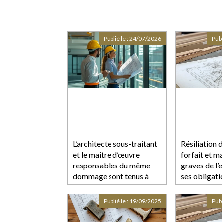
Publié le :
24/07/2026
Publ
L’architecte sous-traitant
Résiliation 
et le maître d’œuvre
forfait et 
responsables du même
graves de l’
dommage sont tenus à
ses obligati
réparation
contractuel
Publié le :
19/09/2025
Publ