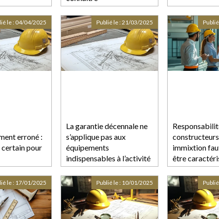
ié le :
04/04/2025
Publié le :
21/03/2025
Publié
La garantie décennale ne
Responsabilit
ment erroné :
s’applique pas aux
constructeurs
 certain pour
équipements
immixtion fau
indispensables à l’activité
être caractér
professionnelle.
ié le :
17/01/2025
Publié le :
10/01/2025
Publié