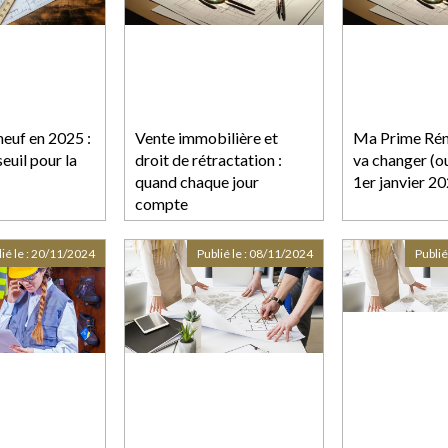
neuf en 2025 :
Vente immobilière et
Ma Prime Réno
euil pour la
droit de rétractation :
va changer (ou
quand chaque jour
1er janvier 2
compte
ié le :
20/11/2024
Publié le :
08/11/2024
Publié