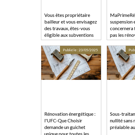
Vous êtes propriétaire
MaPrimeRéno
bailleur et vous envisagez
suspension e
des travaux, êtes-vous
concernera 
éligible aux subventions
pas les réno
de l’ANAH ?
geste uniqu
Publié le :
23/05/2025
Publ
Rénovation énergétique :
Sous-traitan
l'UFC-Que Choisir
nullité san
demande un guichet
préalable au
unique pour toutes les