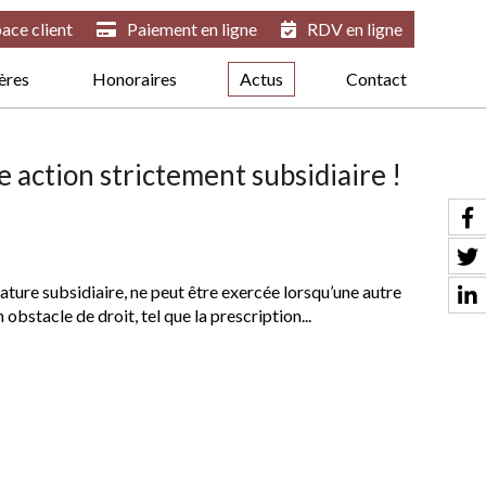
ace client
Paiement en ligne
RDV en ligne
ières
Honoraires
Actus
Contact
e action strictement subsidiaire !
 nature subsidiaire, ne peut être exercée lorsqu’une autre
 obstacle de droit, tel que la prescription...