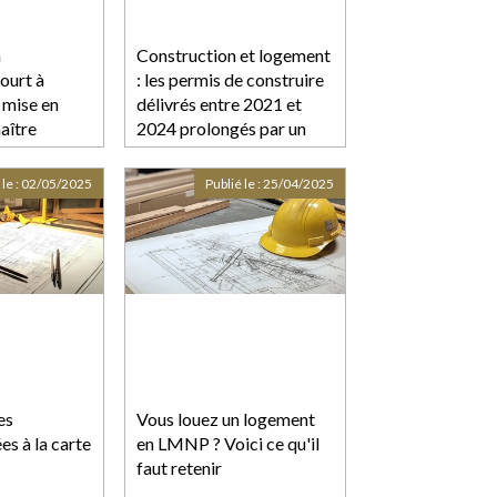
a
Construction et logement
ourt à
: les permis de construire
 mise en
délivrés entre 2021 et
aître
2024 prolongés par un
nouveau décret
 le :
02/05/2025
Publié le :
25/04/2025
es
Vous louez un logement
es à la carte
en LMNP ? Voici ce qu'il
faut retenir