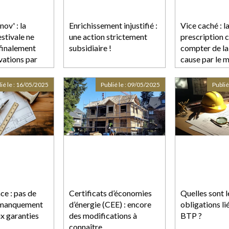
v' : la
Enrichissement injustifié :
Vice caché : l
stivale ne
une action strictement
prescription c
finalement
subsidiaire !
compter de la
vations par
cause par le m
e de travaux
d’ouvrage
ié le :
16/05/2025
Publié le :
09/05/2025
Publié
ce : pas de
Certificats d’économies
Quelles sont l
s manquement
d’énergie (CEE) : encore
obligations lié
x garanties
des modifications à
BTP ?
connaître