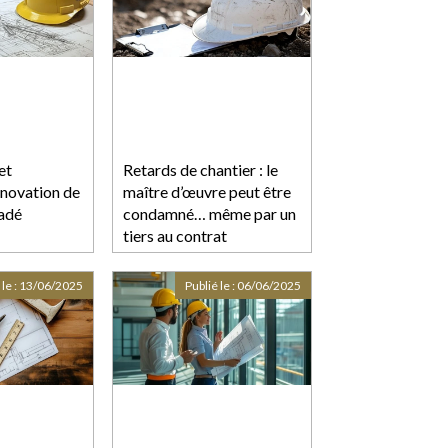
et
Retards de chantier : le
énovation de
maître d’œuvre peut être
radé
condamné… même par un
tiers au contrat
 le :
13/06/2025
Publié le :
06/06/2025