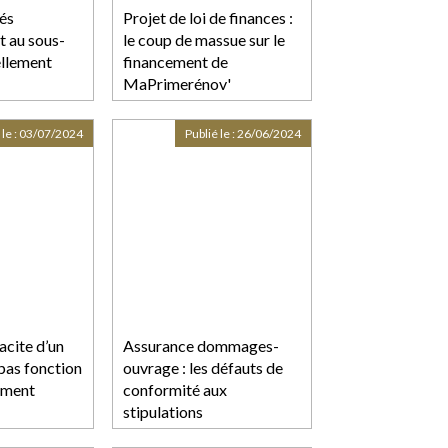
és
Projet de loi de finances :
t au sous-
le coup de massue sur le
ellement
financement de
MaPrimerénov'
e la cession
nvers le
 le :
03/07/2024
Publié le :
26/06/2024
age
acite d’un
Assurance dommages-
 pas fonction
ouvrage : les défauts de
ement
conformité aux
stipulations
contractuelles ne sont pas