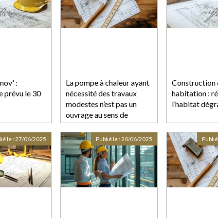
ov' :
La pompe à chaleur ayant
Construction 
 prévu le 30
nécessité des travaux
habitation : r
modestes n’est pas un
l’habitat dég
ouvrage au sens de
l’article 1792 du Code
civil !
ié le :
27/06/2025
Publié le :
20/06/2025
Publié