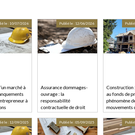
ié le :
10/07/2026
Publié le :
12/06/2026
Publié
d’un marché à
Assurance dommages-
Construction :
manquements
ouvrage : la
au fonds de p
entrepreneur à
responsabilité
phénomène d
ons
contractuelle de droit
mouvements d
les
commun écartée
ié le :
12/09/2025
Publié le :
05/09/2025
Publié