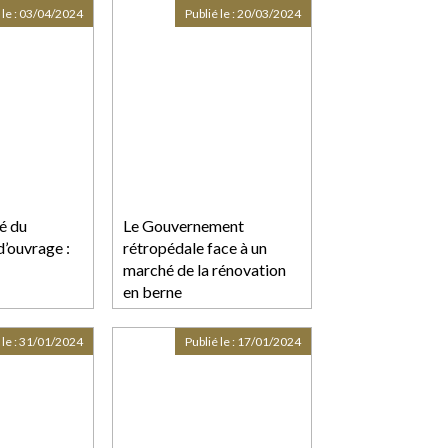
couverts
 le :
03/04/2024
Publié le :
20/03/2024
é du
Le Gouvernement
d’ouvrage :
rétropédale face à un
marché de la rénovation
en berne
 le :
31/01/2024
Publié le :
17/01/2024