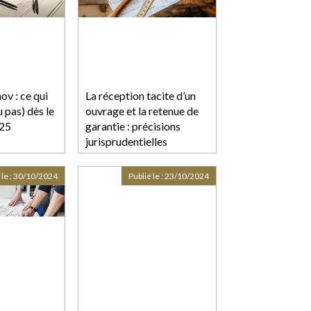
v : ce qui
La réception tacite d’un
 pas) dès le
ouvrage et la retenue de
025
garantie : précisions
jurisprudentielles
 le :
30/10/2024
Publié le :
23/10/2024