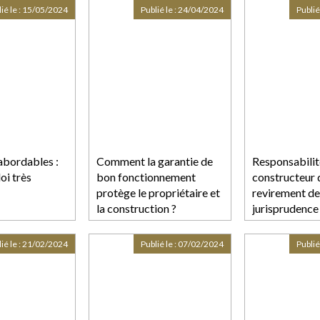
ié le :
15/05/2024
Publié le :
24/04/2024
Publié
bordables :
Comment la garantie de
Responsabilit
loi très
bon fonctionnement
constructeur 
protège le propriétaire et
revirement de
la construction ?
jurisprudence
ié le :
21/02/2024
Publié le :
07/02/2024
Publié