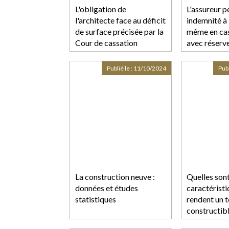
L'obligation de
L'assureur p
l'architecte face au déficit
indemnité à 
de surface précisée par la
même en cas
Cour de cassation
avec réserv
Publié le :
11/10/2024
Publ
La construction neuve :
Quelles sont
données et études
caractéristi
statistiques
rendent un t
constructibl