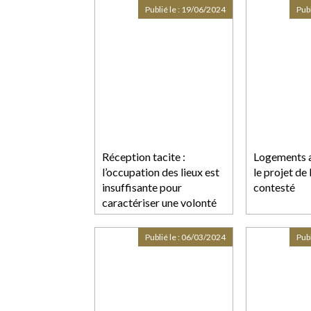
Publié le :
19/06/2024
Publ
Réception tacite :
Logements a
l’occupation des lieux est
le projet de 
insuffisante pour
contesté
caractériser une volonté
non équivoque
Publié le :
06/03/2024
Publ