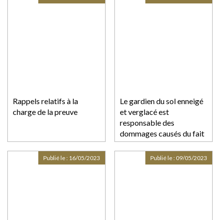
Rappels relatifs à la
Le gardien du sol enneigé
charge de la preuve
et verglacé est
responsable des
dommages causés du fait
d’un état de dangerosité
anormal au regard de sa
Publié le :
16/05/2023
Publié le :
09/05/2023
destination