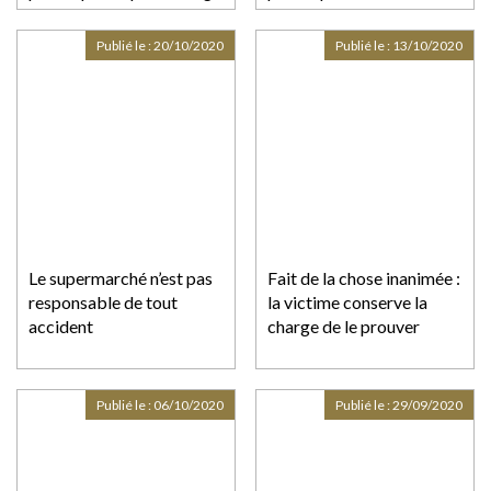
responsabilité
extracontractuelle
Publié le :
20/10/2020
Publié le :
13/10/2020
Le supermarché n’est pas
Fait de la chose inanimée :
responsable de tout
la victime conserve la
accident
charge de le prouver
Publié le :
06/10/2020
Publié le :
29/09/2020