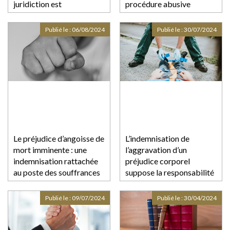
juridiction est
procédure abusive
compétente ?
Publié le :
06/08/2024
Publié le :
30/07/2024
Le préjudice d’angoisse de
L’indemnisation de
mort imminente : une
l’aggravation d’un
indemnisation rattachée
préjudice corporel
au poste des souffrances
suppose la responsabilité
endurées, tout en
de son auteur et la
bénéficiant d’une
détermination d’un
Publié le :
09/07/2024
Publié le :
30/04/2024
indemnisation autonome
préjudice initial