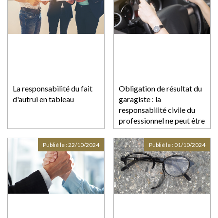
La responsabilité du fait
Obligation de résultat du
d'autrui en tableau
garagiste : la
responsabilité civile du
professionnel ne peut être
écartée malgré
l’incertitude sur l’origine
Publié le :
22/10/2024
Publié le :
01/10/2024
de la panne