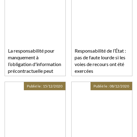
La responsabilité pour
Responsabilité de l’État :
manquement à
pas de faute lourde si les
l’obligation d'information
voies de recours ont été
précontractuelle peut
exercées
être engagée même si le
dol n’est pas caractérisé
Publié le :
15/12/2020
Publié le :
08/12/2020