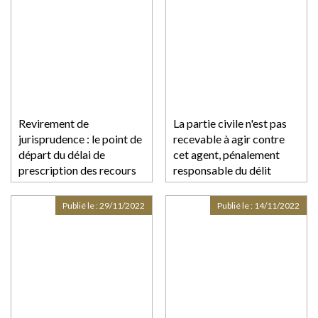
Revirement de
La partie civile n'est pas
jurisprudence : le point de
recevable à agir contre
départ du délai de
cet agent, pénalement
prescription des recours
responsable du délit
entre constructeurs est
fixé au jour de
Publié le :
29/11/2022
Publié le :
14/11/2022
l’assignation au fond