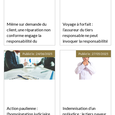
Même sur demande du
Voyage à forfait :
client, une réparation non
l’assureur du tiers
conforme engage la
responsable ne peut
responsabilité du
invoquer la responsabilité
garagiste !
de plein droit de l’agence
de voyages
Publié le :
24/06/2025
Publié le :
27/05/2025
Action paulienne :
Indemnisation d’un
l’homologation judiciaire
préjudice : le tiers payeur