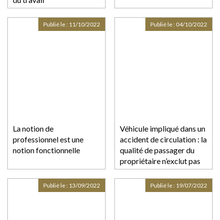
Publié le :
11/10/2022
Publié le :
04/10/2022
La notion de
Véhicule impliqué dans un
professionnel est une
accident de circulation : la
notion fonctionnelle
qualité de passager du
propriétaire n’exclut pas
le transfert de la garde
Publié le :
13/09/2022
Publié le :
19/07/2022