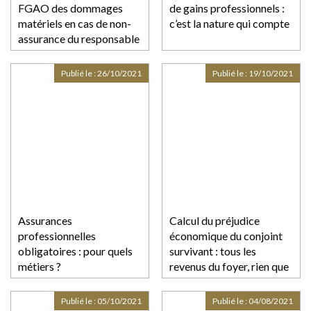
FGAO des dommages
de gains professionnels :
matériels en cas de non-
c’est la nature qui compte
assurance du responsable
Publié le :
26/10/2021
Publié le :
19/10/2021
Assurances
Calcul du préjudice
professionnelles
économique du conjoint
obligatoires : pour quels
survivant : tous les
métiers ?
revenus du foyer, rien que
les revenus du foyer !
Publié le :
05/10/2021
Publié le :
04/08/2021