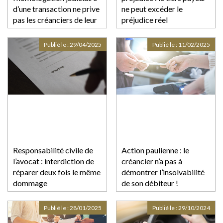
d’une transaction ne prive
ne peut excéder le
pas les créanciers de leur
préjudice réel
droit d’agir
Publié le :
29/04/2025
Publié le :
11/02/2025
Responsabilité civile de
Action paulienne : le
l’avocat : interdiction de
créancier n’a pas à
réparer deux fois le même
démontrer l’insolvabilité
dommage
de son débiteur !
Publié le :
28/01/2025
Publié le :
29/10/2024