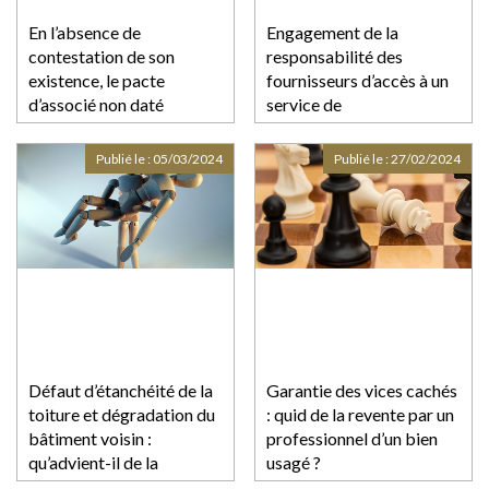
En l’absence de
Engagement de la
contestation de son
responsabilité des
existence, le pacte
fournisseurs d’accès à un
d’associé non daté
service de
demeure valable
communications
électroniques : quid du
Publié le :
05/03/2024
Publié le :
27/02/2024
délai de prescription ?
Défaut d’étanchéité de la
Garantie des vices cachés
toiture et dégradation du
: quid de la revente par un
bâtiment voisin :
professionnel d’un bien
qu’advient-il de la
usagé ?
responsabilité du