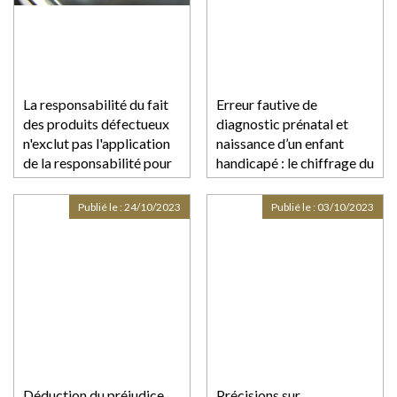
La responsabilité du fait
Erreur fautive de
des produits défectueux
diagnostic prénatal et
n'exclut pas l'application
naissance d’un enfant
de la responsabilité pour
handicapé : le chiffrage du
faute
préjudice selon la Cour
européenne des droits de
Publié le :
24/10/2023
Publié le :
03/10/2023
l’homme
Déduction du préjudice
Précisions sur