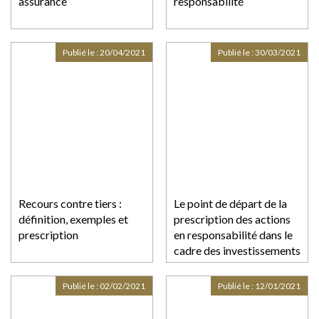
assurance
responsabilité
Publié le :
20/04/2021
Publié le :
30/03/2021
Recours contre tiers :
Le point de départ de la
définition, exemples et
prescription des actions
prescription
en responsabilité dans le
cadre des investissements
de défiscalisation
immobilière
Publié le :
02/02/2021
Publié le :
12/01/2021