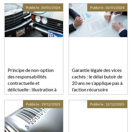
propriétaire de
Publié le :
30/01/2024
Publié le :
02/01/2024
l’immeuble ?
Principe de non-option
Garantie légale des vices
des responsabilités
cachés : le délai butoir de
contractuelle et
20 ans ne s’applique pas à
délictuelle : illustration à
l’action récursoire
propos du contrat de
parking
Publié le :
19/12/2023
Publié le :
12/12/2023