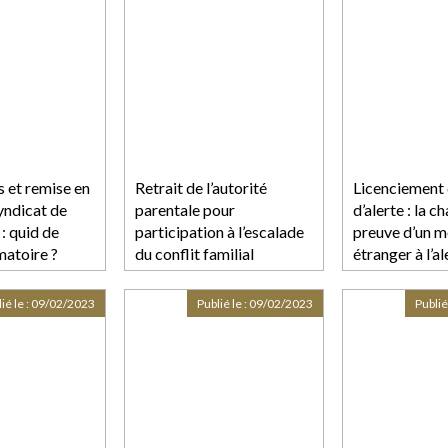
s et remise en
Retrait de l’autorité
Licenciement 
syndicat de
parentale pour
d’alerte : la c
: quid de
participation à l’escalade
preuve d’un m
imatoire ?
du conflit familial
étranger à l’a
l’employeur
ié le :
09/02/2023
Publié le :
09/02/2023
Publié