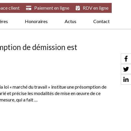
ace client
Paiement en ligne
RDV en ligne
ières
Honoraires
Actus
Contact
mption de démission est
 loi « marché du travail » institue une présomption de
rié et précise les modalités de mise en œuvre de ce
mesure, qui a fait …