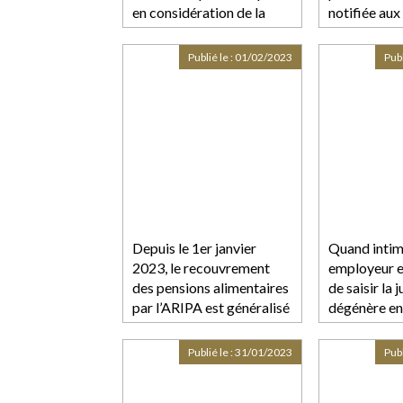
en considération de la
notifiée aux
séparation ou du divorce
copropriéta
Publié le :
01/02/2023
Publ
Depuis le 1er janvier
Quand intim
2023, le recouvrement
employeur e
des pensions alimentaires
de saisir la 
par l’ARIPA est généralisé
dégénère en
à l’ensemble des
séparations et divorces
Publié le :
31/01/2023
Publ