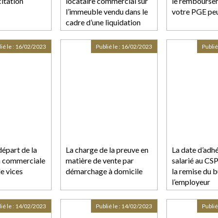
citation
locataire commercial sur
le rembourse
l’immeuble vendu dans le
votre PGE peu
cadre d’une liquidation
judiciaire
ié le :
16/02/2023
Publié le :
16/02/2023
Publié
départ de la
La charge de la preuve en
La date d’adh
n commerciale
matière de vente par
salarié au CSP
e vices
démarchage à domicile
la remise du b
l’employeur
ié le :
14/02/2023
Publié le :
14/02/2023
Publié