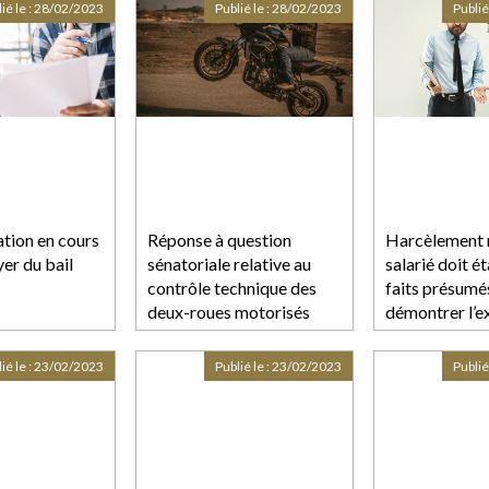
e
ié le :
28/02/2023
Publié le :
28/02/2023
Publié
ation en cours
Réponse à question
Harcèlement m
yer du bail
sénatoriale relative au
salarié doit ét
contrôle technique des
faits présumé
deux-roues motorisés
démontrer l’e
préjudice
ié le :
23/02/2023
Publié le :
23/02/2023
Publié