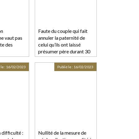
on
Faute du couple qui fait
ne vaut pas
annuler la paternité de
ite des
celui qu’ils ont laissé
présumer père durant 30
ans
 le :
16/02/2023
Publié le :
16/02/2023
difficulté :
Nullité de la mesure de