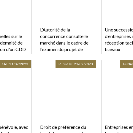
L’Autorité de la
Une successi
elles sur le
concurrence consulte le
d’entreprises 
indemnité de
marché dans le cadre de
réception tac
tion d'un CDD
l’examen du projet de
travaux
prise de contrôle du
groupe Smartbox par le
ié le :
21/02/2023
Publié le :
21/02/2023
Publié
groupe Wonderbox
bénévole, avec
Droit de préférence du
Entreprises en 