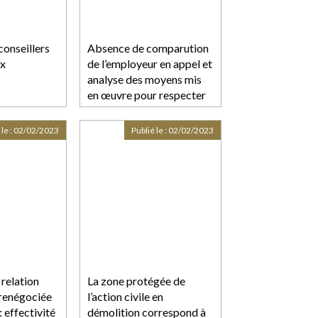
conseillers
Absence de comparution
x
de l’employeur en appel et
analyse des moyens mis
en œuvre pour respecter
son obligation de sécurité
 le :
02/02/2023
Publié le :
02/02/2023
 relation
La zone protégée de
renégociée
l’action civile en
 effectivité
démolition correspond à