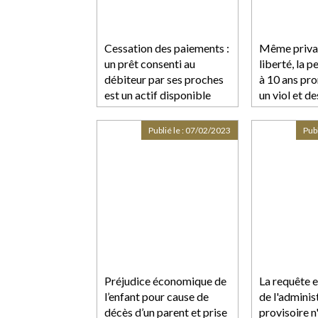
Cessation des paiements :
Même priva
un prêt consenti au
liberté, la p
débiteur par ses proches
à 10 ans pr
est un actif disponible
un viol et de
aggravés, re
correctionn
Publié le :
07/02/2023
Publ
Préjudice économique de
La requête 
l’enfant pour cause de
de l'adminis
décès d’un parent et prise
provisoire n