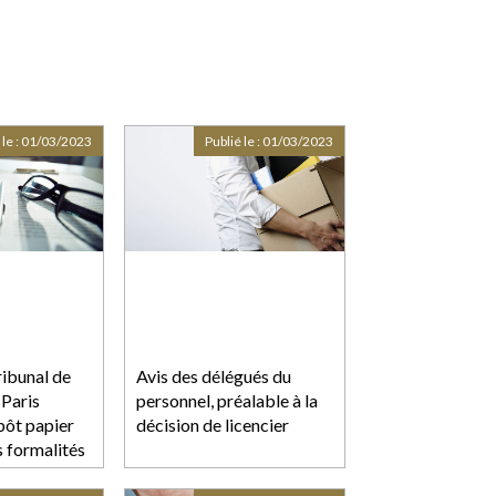
 le :
01/03/2023
Publié le :
01/03/2023
ribunal de
Avis des délégués du
Paris
personnel, préalable à la
pôt papier
décision de licencier
s formalités