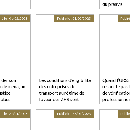
du préavis
ires
ié le :
01/02/2023
Publié le :
01/02/2023
Publié
ider son
Les conditions d'éligibilité
Quand l’URSS
n le menaçant
des entreprises de
respecte pas 
justice
transport au régime de
de vérificatio
 abus
faveur des ZRR sont
professionnel
précisées
ié le :
27/01/2023
Publié le :
26/01/2023
Publié