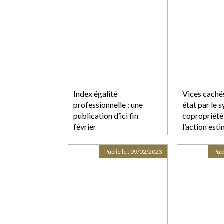
Index égalité
Vices caché
professionnelle : une
état par le 
publication d’ici fin
copropriété 
février
l’action est
Publié le :
09/02/2023
Publ