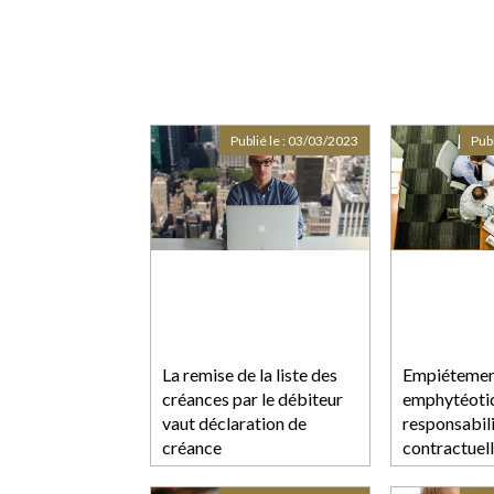
Publié le :
03/03/2023
Publ
La remise de la liste des
Empiétement
créances par le débiteur
emphytéotiqu
vaut déclaration de
responsabil
créance
contractuel
à la prescri