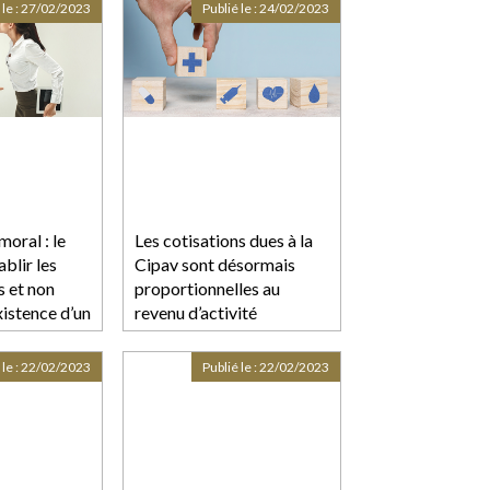
 le :
27/02/2023
Publié le :
24/02/2023
oral : le
Les cotisations dues à la
ablir les
Cipav sont désormais
s et non
proportionnelles au
xistence d’un
revenu d’activité
 le :
22/02/2023
Publié le :
22/02/2023