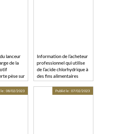
du lanceur
Information de l’acheteur
harge de la
professionnel qui utilise
otif
de l’acide chlorhydrique à
lerte pèse sur
des fins alimentaires
 le :
08/02/2023
Publié le :
07/02/2023