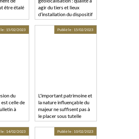
ment de
géolocalisation : qualité à
t être étalé
agir du tiers et lieux
d’installation du dispositif
 le :
15/02/2023
Publié le :
15/02/2023
ésion du
L'important patrimoine et
 est celle de
la nature influençable du
ulletin à
majeur ne suffisent pas à
le placer sous tutelle
 le :
14/02/2023
Publié le :
10/02/2023