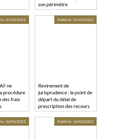
son périmètre
géographique
 le :
01/02/2023
Publié le :
31/01/2023
AF ne
Revirement de
la procédure
jurisprudence : le point de
n des frais
départ du délai de
s
prescription des recours
entre constructeurs est
fixé au jour de
 le :
26/01/2023
Publié le :
26/01/2023
l’assignation au fond