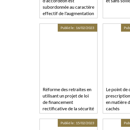
d'accordéon est
et sans solli
subordonnée au caractère
effectif de l'augmentation
de capital
Publié le :
16/02/2023
Publ
Réforme des retraites en
Le point de 
utilisant un projet de loi
prescriptio
de financement
en matière d
rectificative de la sécurité
cachés
sociale : vous avez dit 47-
1 ?
Publié le :
15/02/2023
Publ