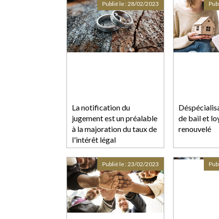
quinquennal
Publié le :
28/02/2023
Publ
La notification du
Déspécialis
jugement est un préalable
de bail et lo
à la majoration du taux de
renouvelé
l'intérêt légal
Publié le :
23/02/2023
Publ