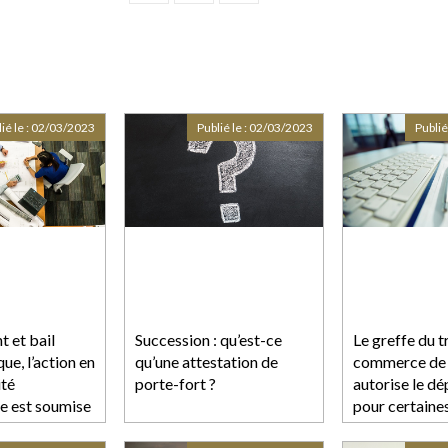
ié le :
02/03/2023
Publié le :
02/03/2023
Publié
 et bail
Succession : qu’est-ce
Le greffe du t
e, l’action en
qu’une attestation de
commerce de 
ité
porte-fort ?
autorise le dé
le est soumise
pour certaine
ption