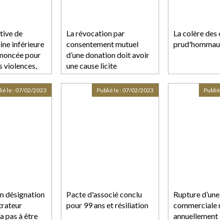
tive de
La révocation par
La colère des 
eine inférieure
consentement mutuel
prud'hommau
ononcée pour
d’une donation doit avoir
s violences,
une cause licite
ste une peine
elle
ié le :
07/02/2023
Publié le :
07/02/2023
Publié
en désignation
Pacte d'associé conclu
Rupture d’une
trateur
pour 99 ans et résiliation
commerciale 
'a pas à être
annuellement :