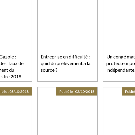
Gazole :
Entreprise en difficulté :
Un congé mate
 des Taux de
quid du prélèvement à la
protecteur po
ent du
source ?
indépendante
estre 2018
ié le :
03/10/2018
Publié le :
02/10/2018
Publié