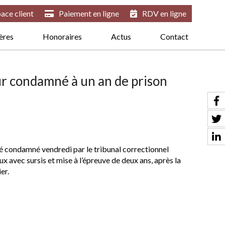
ace client
Paiement en ligne
RDV en ligne
ières
Honoraires
Actus
Contact
ur condamné à un an de prison
été condamné vendredi par le tribunal correctionnel
 avec sursis et mise à l’épreuve de deux ans, après la
er.