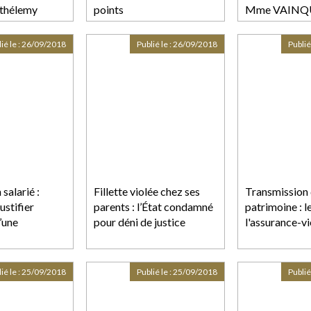
rthélemy
points
Mme VAINQ
CHRISTOPHE 
LUREL
ié le :
26/09/2018
Publié le :
26/09/2018
Publié
salarié :
Fillette violée chez ses
Transmission
ustifier
parents : l’État condamné
patrimoine : l
d’une
pour déni de justice
l'assurance-vi
ié le :
25/09/2018
Publié le :
25/09/2018
Publié