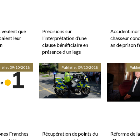
 veulent que
Précisions sur
Accident mort
paient leur
l’interprétation d’une
chasseur con
on
clause bénéficiaire en
an de prison 
présence d’un legs
ié le :
09/10/2018
Publié le :
09/10/2018
Publié
Zones Franches
Récupération de points du
Réforme de la 