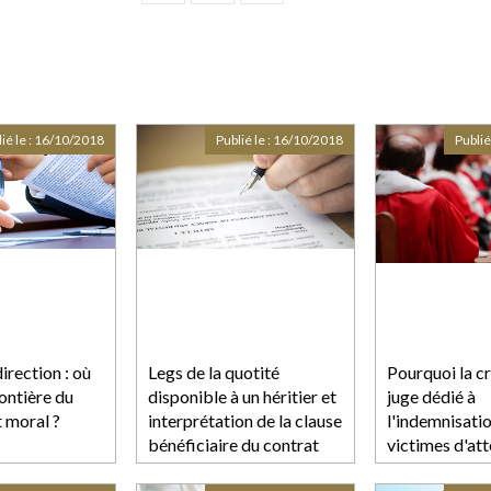
ié le :
16/10/2018
Publié le :
16/10/2018
Publié
irection : où
Legs de la quotité
Pourquoi la c
rontière du
disponible à un héritier et
juge dédié à
 moral ?
interprétation de la clause
l'indemnisati
bénéficiaire du contrat
victimes d'at
inquiète-t-elle