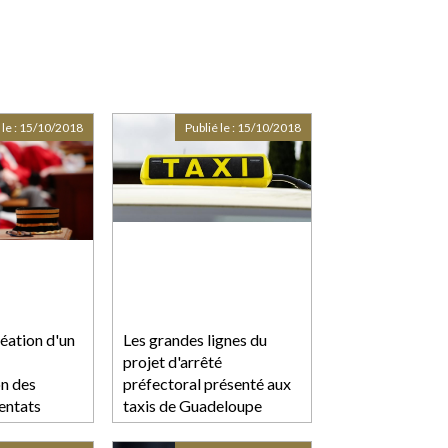
 le :
15/10/2018
Publié le :
15/10/2018
réation d'un
Les grandes lignes du
projet d'arrêté
on des
préfectoral présenté aux
tentats
taxis de Guadeloupe
 les
vendredi dernier - RCI