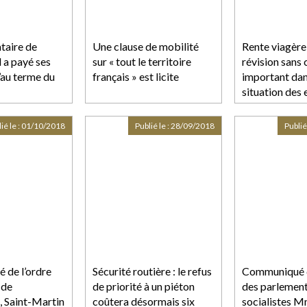
ataire de
Une clause de mobilité
Rente viagère 
l a payé ses
sur « tout le territoire
révision sans
’au terme du
français » est licite
important dan
situation des
ié le :
01/10/2018
Publié le :
28/09/2018
Publié
de l’ordre
Sécurité routière : le refus
Communiqué 
 de
de priorité à un piéton
des parlement
 Saint-Martin
coûtera désormais six
socialistes 