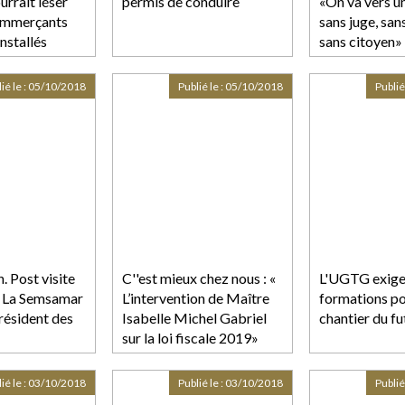
rrait léser
permis de conduire
«On va vers un
commerçants
sans juge, san
installés
sans citoyen»
ié le :
05/10/2018
Publié le :
05/10/2018
Publié
. Post visite
C''est mieux chez nous : «
L'UGTG exige
: La Semsamar
L’intervention de Maître
formations po
résident des
Isabelle Michel Gabriel
chantier du f
sur la loi fiscale 2019»
ié le :
03/10/2018
Publié le :
03/10/2018
Publié