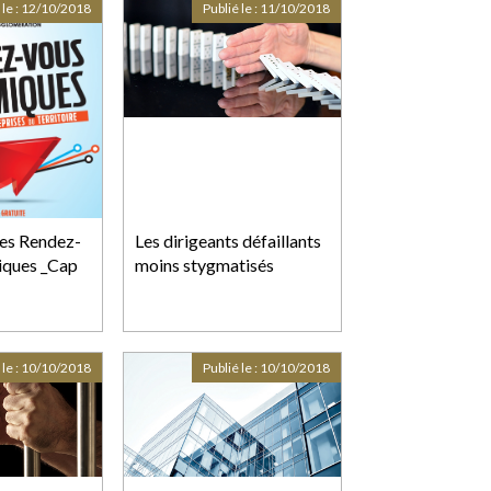
 le :
12/10/2018
Publié le :
11/10/2018
es Rendez-
Les dirigeants défaillants
ques _Cap
moins stygmatisés
 le :
10/10/2018
Publié le :
10/10/2018