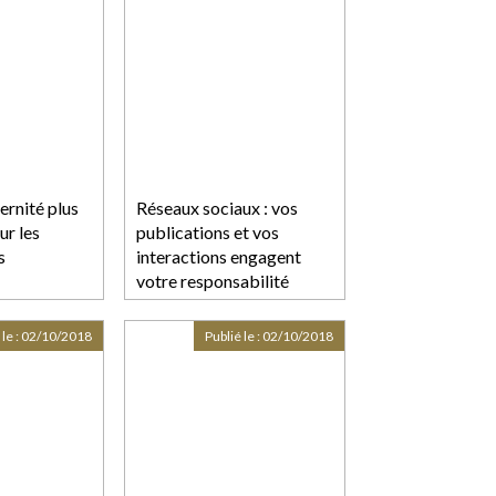
rnité plus
Réseaux sociaux : vos
ur les
publications et vos
s
interactions engagent
votre responsabilité
 le :
02/10/2018
Publié le :
02/10/2018