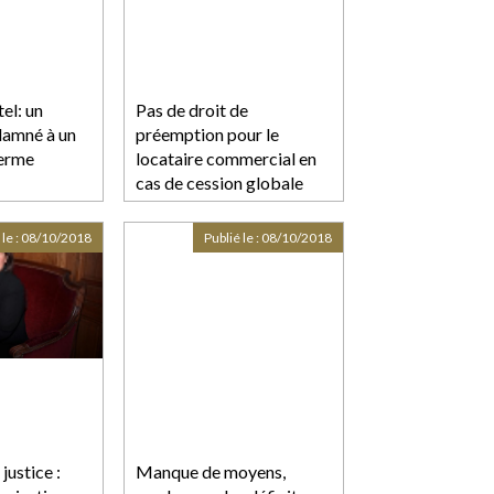
el: un
Pas de droit de
damné à un
préemption pour le
ferme
locataire commercial en
cas de cession globale
d'un immeuble
 le :
08/10/2018
Publié le :
08/10/2018
justice :
Manque de moyens,