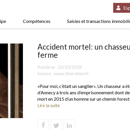
Esp
ipe
Compétences
Saisies et transactions immobil
Accident mortel: un chasse
ferme
Publié le :
10/10/2018
Source :
www.liberation.fr
«Pour moi, c’était un sanglier». Un chasseur a 
d’Annecy à trois ans d’emprisonnement dont deux
mort en 2015 d’un homme sur un chemin foresti
Lire la suite