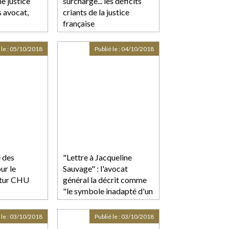
e justice
surcharge... les déficits
s avocat,
criants de la justice
française
 le :
05/10/2018
Publié le :
04/10/2018
 des
"Lettre à Jacqueline
ur le
Sauvage" : l'avocat
utur CHU
général la décrit comme
"le symbole inadapté d'un
fait majeur de société"
 le :
03/10/2018
Publié le :
03/10/2018