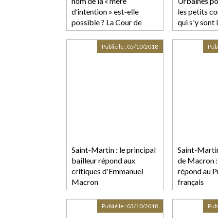
nom de la « mère
Urbaines pou
d’intention » est-elle
les petits 
possible ? La Cour de
qui s'y sont 
cassation demande l’avis
de la CEDH
Publié le :
05/10/2018
Publ
Saint-Martin : le principal
Saint-Martin
bailleur répond aux
de Macron 
critiques d'Emmanuel
répond au P
Macron
français
Publié le :
03/10/2018
Publ