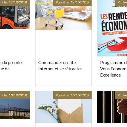
associations?
ié le :
12/10/2018
Publié le :
12/10/2018
Publié
n du premier
Commander un site
Programme d
ue de
Internet et se rétracter
Vous Economi
Excellence
ié le :
10/10/2018
Publié le :
10/10/2018
Publié