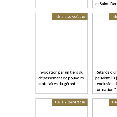
et Saint-Ba
Publié le :
27/09/2018
Publ
Invocation par un tiers du
Retards d’un 
dépassement de pouvoirs
peuvent-ils j
statutaires du gérant
l’exclusion 
formation ?
Publié le :
26/09/2018
Publ