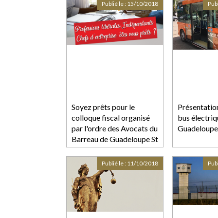
Publié le :
15/10/2018
Publ
Soyez prêts pour le
Présentatio
colloque fiscal organisé
bus électriq
par l'ordre des Avocats du
Guadeloupe
Barreau de Guadeloupe St
Martin et St Barthélémy -
le 25 octobre 2018.
Publié le :
11/10/2018
Publ