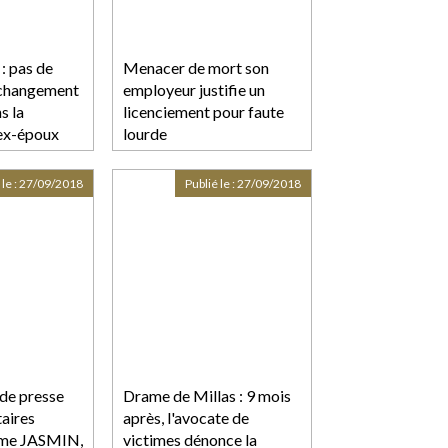
: pas de
Menacer de mort son
 changement
employeur justifie un
s la
licenciement pour faute
 ex-époux
lourde
 le :
27/09/2018
Publié le :
27/09/2018
de presse
Drame de Millas : 9 mois
aires
après, l'avocate de
Mme JASMIN,
victimes dénonce la