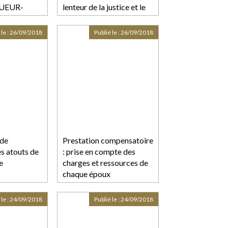
UEUR-
lenteur de la justice et le
et de M.
"silence total"
 le :
26/09/2018
Publié le :
26/09/2018
 de
Prestation compensatoire
es atouts de
: prise en compte des
e
charges et ressources de
chaque époux
 le :
24/09/2018
Publié le :
24/09/2018