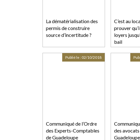
La dématérialisation des
C’est au loc
permis de construire
prouver qu’i
source d’incertitude ?
loyers jusqu
bail
Publié le :
02/10/2018
Publ
Communiqué de l’Ordre
Communiqué 
des Experts-Comptables
des avocats
de Guadeloupe
Guadeloupe,