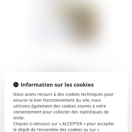
payeurs
Publié le :
12/05/2020
Les avantages de la
rupture conventionnelle
Information sur les cookies
Nous avons recours à des cookies techniques pour
assurer le bon fonctionnement du site, nous
utilisons également des cookies soumis à votre
Publié le :
12/05/2020
consentement pour collecter des statistiques de
visite.
Cliquez ci-dessous sur « ACCEPTER » pour accepter
le dépôt de l'ensemble des cookies ou sur «