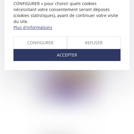
CONFIGURER » pour choisir quels cookies
nécessitant votre consentement seront déposés
(cookies statistiques), avant de continuer votre visite
du site.
Plus d'informations
La Cour d'Appel confirme
CONFIGURER
REFUSER
le jugement contraignant
Amazon à réduire ses
ACCEPTER
activités aux produits
essentiels
Publié le :
11/05/2020