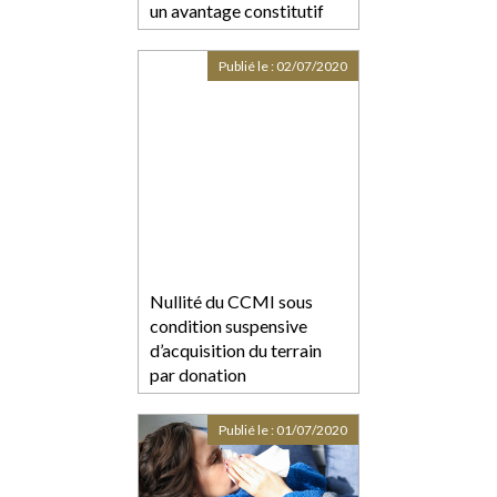
un avantage constitutif
d’une donation indirecte à
ce titre rapportable à la
Publié le :
02/07/2020
succession
Nullité du CCMI sous
condition suspensive
d’acquisition du terrain
par donation
Publié le :
01/07/2020