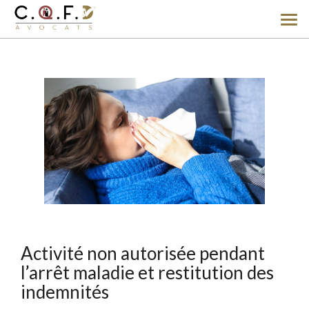
Ouv
le
men
Activité non autorisée pendant
l’arrêt maladie et restitution des
indemnités