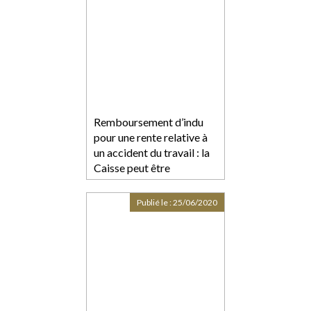
Remboursement d’indu
pour une rente relative à
un accident du travail : la
Caisse peut être
condamnée à verser à la
victime une somme en
Publié le :
25/06/2020
réparation d’un préjudice
moral »