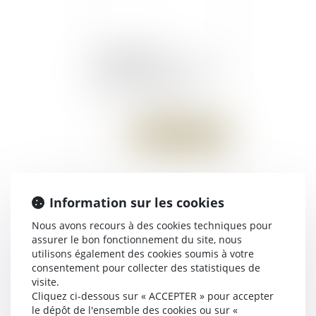
LE CERCLE DE
L'EPARGNE - LA LETTRE
ECO - Janvier 2018
Publié le :
30/01/2018
Information sur les cookies
Nous avons recours à des cookies techniques pour
assurer le bon fonctionnement du site, nous
utilisons également des cookies soumis à votre
consentement pour collecter des statistiques de
visite.
La division d'un lot de
Cliquez ci-dessous sur « ACCEPTER » pour accepter
copropriété ne donne pas
le dépôt de l'ensemble des cookies ou sur «
naissance à un nouveau