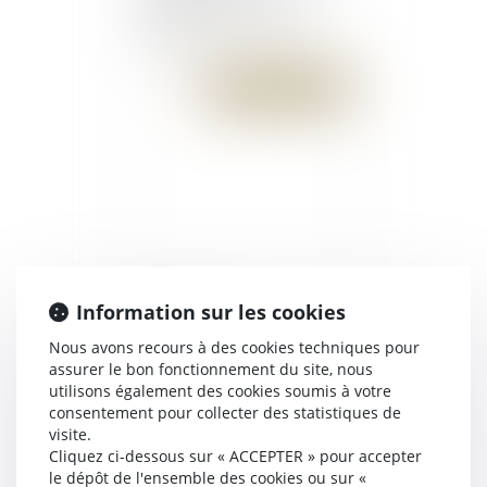
de la concurrence est
saisie
Publié le :
11/04/2024
Information sur les cookies
Handicap et
stationnement gratuit :
Nous avons recours à des cookies techniques pour
obligé de se déclarer ?
assurer le bon fonctionnement du site, nous
utilisons également des cookies soumis à votre
consentement pour collecter des statistiques de
visite.
Publié le :
11/04/2024
Cliquez ci-dessous sur « ACCEPTER » pour accepter
le dépôt de l'ensemble des cookies ou sur «