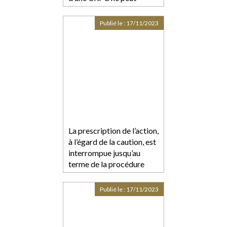
intervenir comme juge
des libertés et de la
Publié le :
17/11/2023
détention
La prescription de l’action,
à l’égard de la caution, est
interrompue jusqu’au
terme de la procédure
collective
Publié le :
17/11/2023