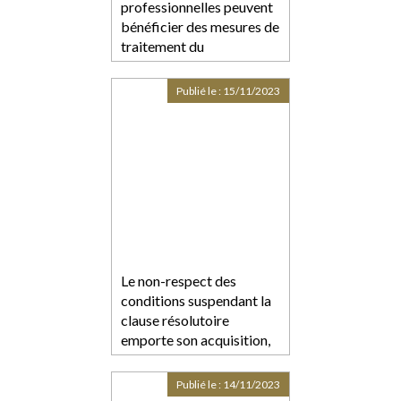
professionnelles peuvent
bénéficier des mesures de
traitement du
surendettement des
particuliers
Publié le :
15/11/2023
Le non-respect des
conditions suspendant la
clause résolutoire
emporte son acquisition,
peu importe la mauvaise
foi du bailleur
Publié le :
14/11/2023