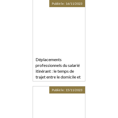
Publié le :
16/11/2023
Déplacements
professionnels du salarié
itinérant : le temps de
trajet entre le domicile et
les sites des clients ne
constitue pas du temps de
Publié le :
15/11/2023
travail effectif