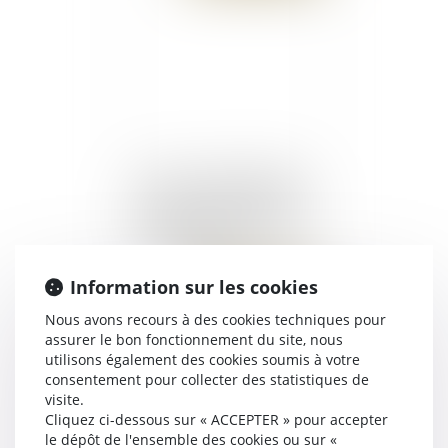
Décret du 10 juillet 2026 :
les règles d'utilisation des
caméras individuelles par
les surveillants
pénitentiaires
Information sur les cookies
Publié le :
30/07/2026
Nous avons recours à des cookies techniques pour
assurer le bon fonctionnement du site, nous
utilisons également des cookies soumis à votre
consentement pour collecter des statistiques de
visite.
Cliquez ci-dessous sur « ACCEPTER » pour accepter
le dépôt de l'ensemble des cookies ou sur «