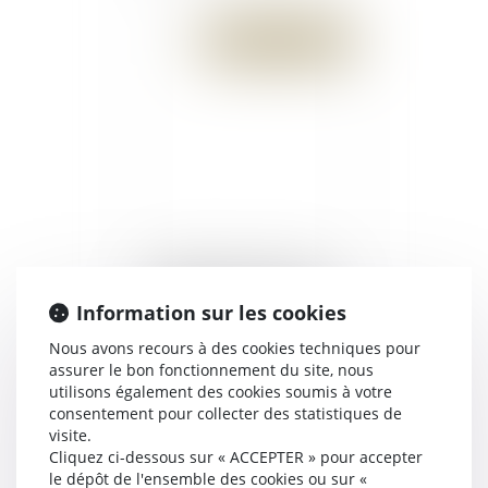
Publié le :
21/01/2020
L'usage du nom de son ex-
mari après un divorce ne
Information sur les cookies
se transforme pas en droit
Nous avons recours à des cookies techniques pour
assurer le bon fonctionnement du site, nous
utilisons également des cookies soumis à votre
Publié le :
20/01/2020
consentement pour collecter des statistiques de
visite.
Cliquez ci-dessous sur « ACCEPTER » pour accepter
le dépôt de l'ensemble des cookies ou sur «