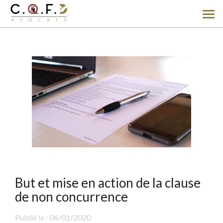
Ouv
le
men
But et mise en action de la clause
de non concurrence
Publié le :
06/01/2020