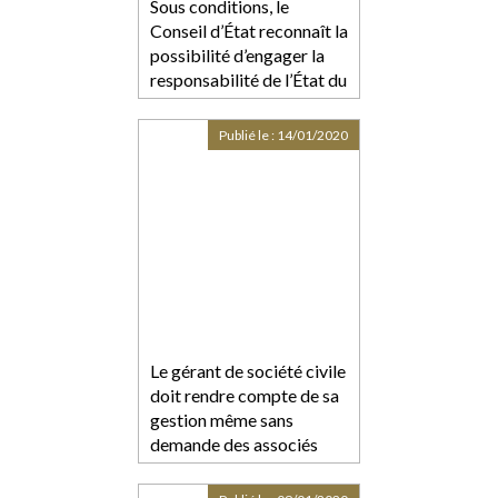
Sous conditions, le
Conseil d’État reconnaît la
possibilité d’engager la
responsabilité de l’État du
fait de lois
inconstitutionnelles
Publié le :
14/01/2020
Le gérant de société civile
doit rendre compte de sa
gestion même sans
demande des associés