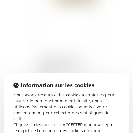
Droits de succession
entre époux: frais et
règles
Information sur les cookies
Publié le :
04/11/2020
Nous avons recours à des cookies techniques pour
assurer le bon fonctionnement du site, nous
utilisons également des cookies soumis à votre
consentement pour collecter des statistiques de
visite.
Cliquez ci-dessous sur « ACCEPTER » pour accepter
le dépôt de l'ensemble des cookies ou sur «