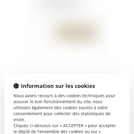
publication du décret !
Publié le :
04/10/2023
Information sur les cookies
Nous avons recours à des cookies techniques pour
Point de départ de la
assurer le bon fonctionnement du site, nous
prescription en matière
utilisons également des cookies soumis à votre
d’indemnité de congés
consentement pour collecter des statistiques de
payés : application du
visite.
droit de l’Union
Cliquez ci-dessous sur « ACCEPTER » pour accepter
européenne
le dépôt de l'ensemble des cookies ou sur «
Publié le :
04/10/2023