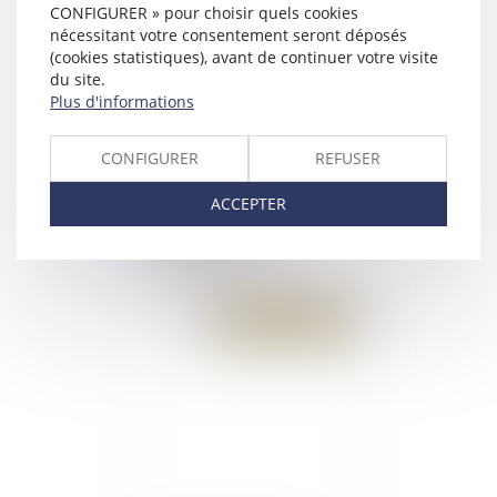
CONFIGURER » pour choisir quels cookies
nécessitant votre consentement seront déposés
(cookies statistiques), avant de continuer votre visite
du site.
Plus d'informations
CONFIGURER
REFUSER
Rétention de sûreté :
ACCEPTER
quelle motivation ? -
Jugement | Dalloz
Actualité
Publié le :
09/04/2018