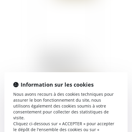
Dashcam : les vidéos
enregistrées par les
conducteurs ont-elles une
valeur juridique ?
Information sur les cookies
Publié le :
22/01/2020
Nous avons recours à des cookies techniques pour
assurer le bon fonctionnement du site, nous
utilisons également des cookies soumis à votre
consentement pour collecter des statistiques de
visite.
Cliquez ci-dessous sur « ACCEPTER » pour accepter
le dépôt de l'ensemble des cookies ou sur «