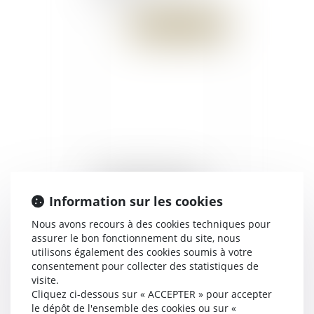
Publié le :
24/11/2023
Compétences du juge-
commissaire à la clôture
Information sur les cookies
de la procédure après
résolution du plan de
Nous avons recours à des cookies techniques pour
redressement
assurer le bon fonctionnement du site, nous
utilisons également des cookies soumis à votre
Publié le :
23/11/2023
consentement pour collecter des statistiques de
visite.
Cliquez ci-dessous sur « ACCEPTER » pour accepter
le dépôt de l'ensemble des cookies ou sur «