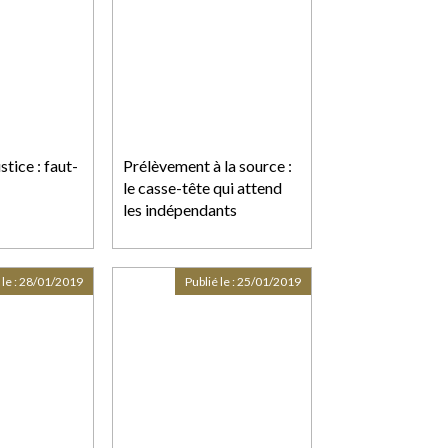
ustice : faut-
Prélèvement à la source :
le casse-tête qui attend
les indépendants
 le :
28/01/2019
Publié le :
25/01/2019