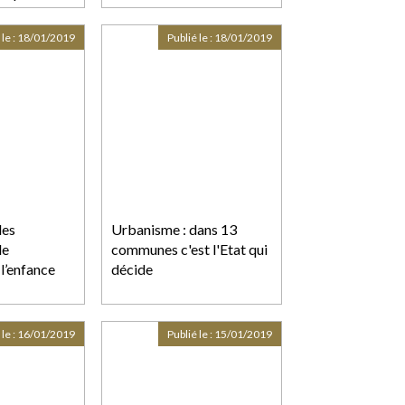
s
t financiers
 le :
18/01/2019
Publié le :
18/01/2019
des
Urbanisme : dans 13
de
communes c'est l'Etat qui
l’enfance
décide
 le :
16/01/2019
Publié le :
15/01/2019