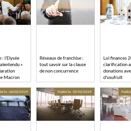
: l’Elysée
Réseaux de franchise :
Loi finances 2
malentendu »
tout savoir sur la clause
clarification 
laration
de non concurrence
donations ave
de Macron
d'usufruit
ié le :
06/02/2019
Publié le :
05/02/2019
Publié