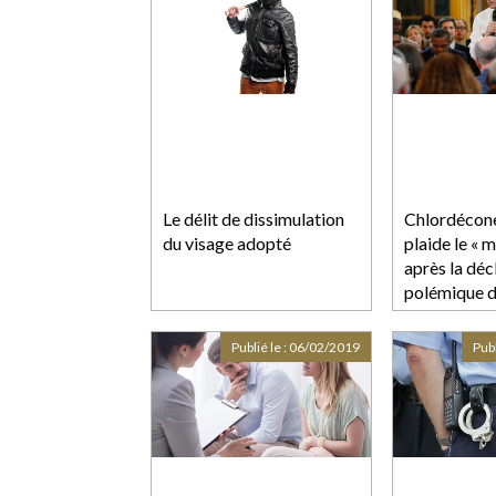
Le délit de dissimulation
Chlordécone 
du visage adopté
plaide le « 
après la déc
polémique 
Publié le :
06/02/2019
Publ