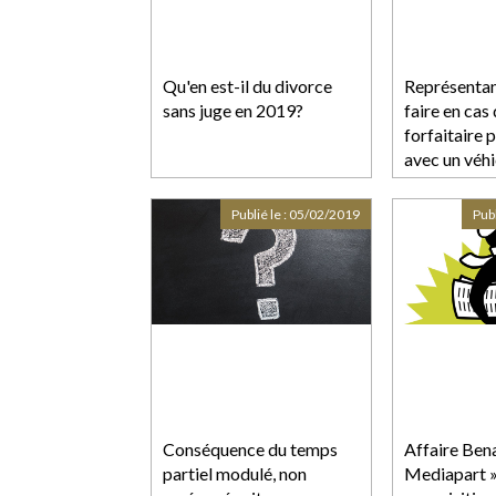
Qu'en est-il du divorce
Représentan
sans juge en 2019?
faire en ca
forfaitaire 
avec un véhi
société?
Publié le :
05/02/2019
Publ
Conséquence du temps
Affaire Benal
partiel modulé, non
Mediapart »