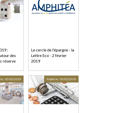
019 :
Le cercle de l'épargne - la
autour des
Lettre Eco - 2 février
c réserve
2019
 le :
05/02/2019
Publié le :
05/02/2019