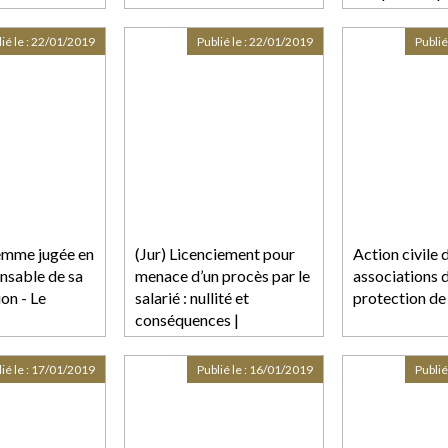
pporté par les
des ministère
oux
économiques e
ié le :
22/01/2019
Publié le :
22/01/2019
Publié
emme jugée en
(Jur) Licenciement pour
Action civile 
nsable de sa
menace d’un procès par le
associations 
on - Le
salarié : nullité et
protection de 
conséquences |
Lextenso.fr
ié le :
17/01/2019
Publié le :
16/01/2019
Publié