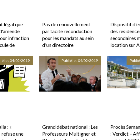
t légal que
Pas de renouvellement
Dispositif d'
s d'amende
par tacite reconduction
des résidence
pour infraction
pour les mandats au sein
secondaires m
cule de
d'un directoire
location sur 
ié le :
04/02/2019
Publié le :
04/02/2019
Publié
la : «
Grand débat national : Les
Procès Saman
 refuse une
Professeurs Multigner et
: Verdict – Af