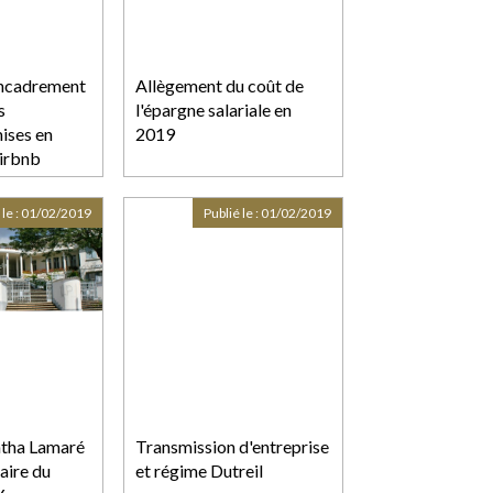
encadrement
Allègement du coût de
s
l'épargne salariale en
ises en
2019
Airbnb
 le :
01/02/2019
Publié le :
01/02/2019
tha Lamaré
Transmission d'entreprise
faire du
et régime Dutreil