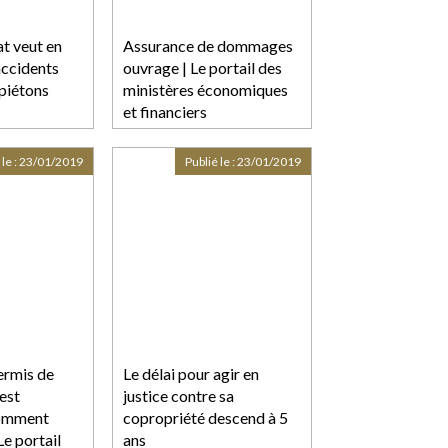
t veut en
Assurance de dommages
 accidents
ouvrage | Le portail des
piétons
ministères économiques
et financiers
 le :
23/01/2019
Publié le :
23/01/2019
ermis de
Le délai pour agir en
 est
justice contre sa
Comment
copropriété descend à 5
 Le portail
ans