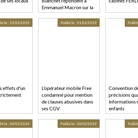
 de ses locaux
Blanchet répondent à
cabinet FERL
Emmanuel Macron sur la
dangerosité du
chlordécone
ié le :
31/01/2019
Publié le :
31/01/2019
Publié
s effets d'un
L'opérateur mobile Free
Convention de
strictement
condamné pour mention
précisions qu
de clauses abusives dans
informations 
ses CGV
enfants
ié le :
30/01/2019
Publié le :
30/01/2019
Publié