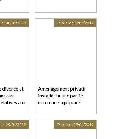
Y
 le :
30/01/2019
Publié le :
30/01/2019
 divorce et
Aménagement privatif
ant aux
installé sur une partie
relatives aux
commune : qui paie?
 le :
29/01/2019
Publié le :
29/01/2019