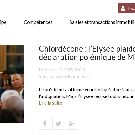
Esp
ipe
Compétences
Saisies et transactions immobil
Chlordécone : l’Elysée plaid
déclaration polémique de 
Publié le :
07/02/2019
Source :
www.lemonde.fr
Le président a affirmé vendredi qu’« il ne faut p
l’indignation. Mais l’Elysée récuse tout « retour en
Lire la suite