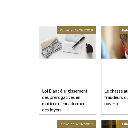
Publié le :
12/02/2019
Publ
Loi Elan : élargissement
Le chasse a
des prérogatives en
fraudeurs du
matière d'encadrement
ouverte
des loyers
Publié le :
07/02/2019
Publ