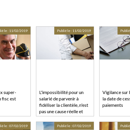
ié le :
11/02/2019
Publié le :
11/02/2019
Publié
ux super-
L'impossibilité pour un
Vigilance sur 
 fisc est
salarié de parvenir à
la date de ces
fidéliser la clientèle, n'est
paiements
pas une cause réelle et
sérieuse pour justifier un
licenciement
ié le :
07/02/2019
Publié le :
07/02/2019
Publié