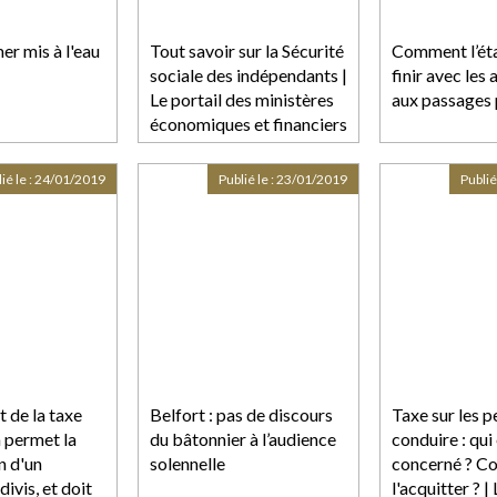
er mis à l'eau
Tout savoir sur la Sécurité
Comment l’éta
sociale des indépendants |
finir avec les
Le portail des ministères
aux passages 
économiques et financiers
ié le :
24/01/2019
Publié le :
23/01/2019
Publié
 de la taxe
Belfort : pas de discours
Taxe sur les p
 permet la
du bâtonnier à l’audience
conduire : qui
n d'un
solennelle
concerné ? 
ivis, et doit
l'acquitter ? |