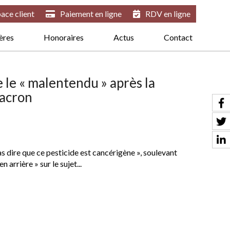
ace client
Paiement en ligne
RDV en ligne
ières
Honoraires
Actus
Contact
e le « malentendu » après la
Macron
as dire que ce pesticide est cancérigène », soulevant
 arrière » sur le sujet...