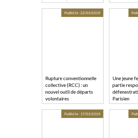
responsable
donc être su
deux ex-ép
Publié le :
22/01/2019
Publ
Rupture conventionnelle
Une jeune f
collective (RCC) : un
partie respo
nouvel outil de départs
défenestrati
volontaires
Parisien
Publié le :
17/01/2019
Publ