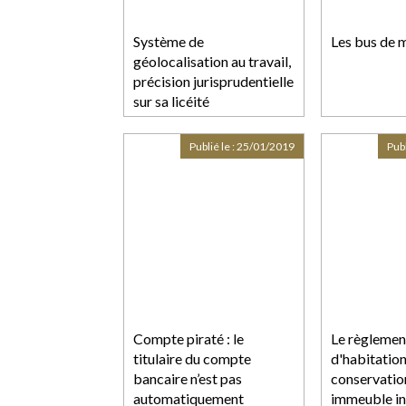
Système de
Les bus de m
géolocalisation au travail,
précision jurisprudentielle
sur sa licéité
Publié le :
25/01/2019
Publ
Compte piraté : le
Le règlement
titulaire du compte
d'habitation
bancaire n’est pas
conservatio
automatiquement
immeuble ind