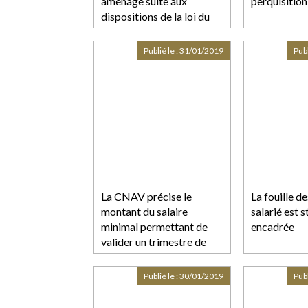
aménagé suite aux
perquisition
dispositions de la loi du
20 août 2008
Publié le :
31/01/2019
Publ
La CNAV précise le
La fouille de
montant du salaire
salarié est 
minimal permettant de
encadrée
valider un trimestre de
retraite en 2019
Publié le :
30/01/2019
Publ