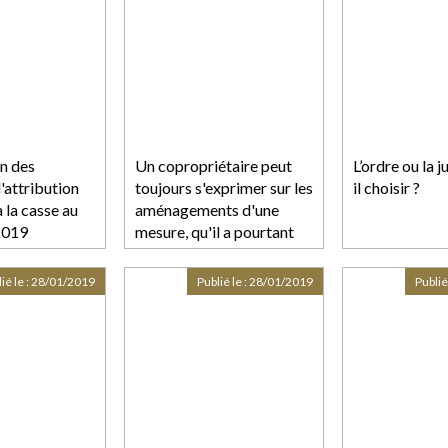
n des
Un copropriétaire peut
L’ordre ou la j
'attribution
toujours s'exprimer sur les
il choisir ?
à la casse au
aménagements d'une
 2019
mesure, qu'il a pourtant
rejeté lors d'un vote
ié le :
28/01/2019
Publié le :
28/01/2019
Publié