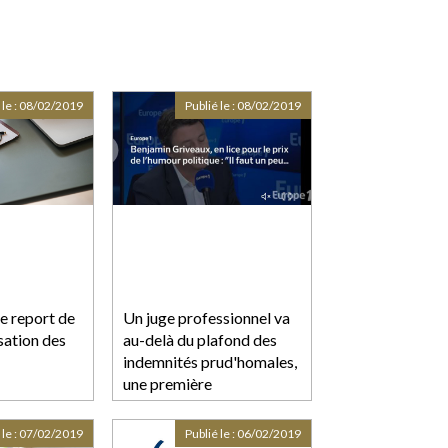
 le :
08/02/2019
Publié le :
08/02/2019
le report de
Un juge professionnel va
sation des
au-delà du plafond des
indemnités prud'homales,
une première
 le :
07/02/2019
Publié le :
06/02/2019