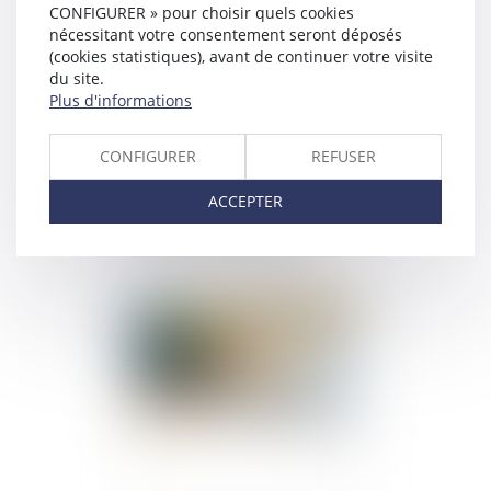
CONFIGURER » pour choisir quels cookies
nécessitant votre consentement seront déposés
(cookies statistiques), avant de continuer votre visite
du site.
Plus d'informations
CONFIGURER
REFUSER
CPC, art. 145 : risque
ACCEPTER
avéré de concurrence
déloyale des dirigeants
Publié le :
16/11/2023