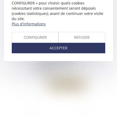
CONFIGURER » pour choisir quels cookies
nécessitant votre consentement seront déposés
(cookies statistiques), avant de continuer votre visite
du site.
Plus d'informations
CONFIGURER
REFUSER
ACCEPTER
Scandale des cartes grises
: ce qui va changer pour
les garages dès le 1er
août 2026
Publié le :
04/08/2026