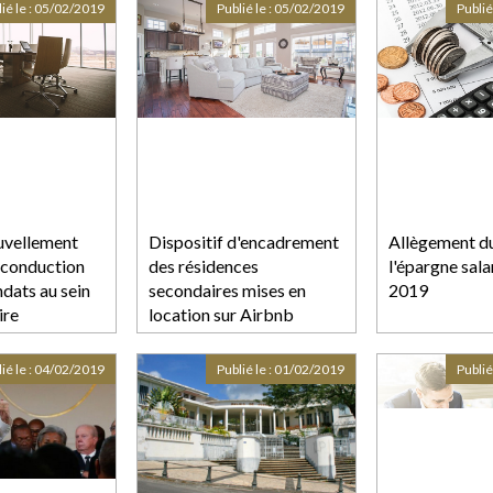
ié le :
05/02/2019
Publié le :
05/02/2019
Publié
uvellement
Dispositif d'encadrement
Allègement du
reconduction
des résidences
l'épargne sala
dats au sein
secondaires mises en
2019
ire
location sur Airbnb
ié le :
04/02/2019
Publié le :
01/02/2019
Publié