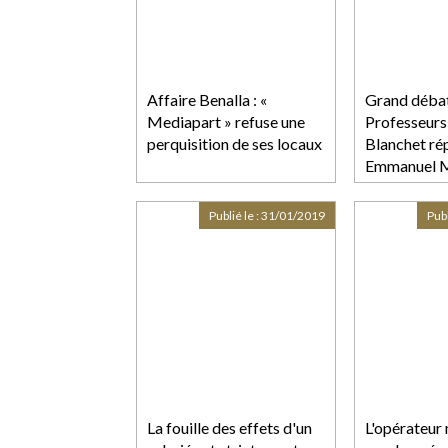
Affaire Benalla : «
Grand débat 
Mediapart » refuse une
Professeurs
perquisition de ses locaux
Blanchet ré
Emmanuel M
dangerosité
chlordécon
Publié le :
31/01/2019
Publ
La fouille des effets d'un
L'opérateur