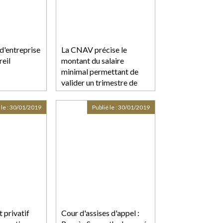
d'entreprise
La CNAV précise le
reil
montant du salaire
minimal permettant de
valider un trimestre de
retraite en 2019
 le :
30/01/2019
Publié le :
30/01/2019
privatif
Cour d'assises d'appel :