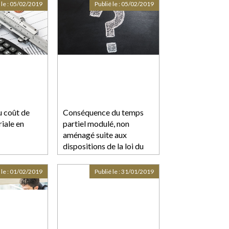
 le :
05/02/2019
Publié le :
05/02/2019
 coût de
Conséquence du temps
riale en
partiel modulé, non
aménagé suite aux
dispositions de la loi du
20 août 2008
 le :
01/02/2019
Publié le :
31/01/2019