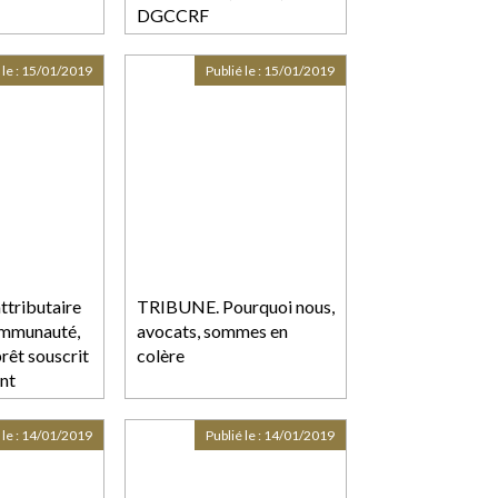
DGCCRF
 le :
15/01/2019
Publié le :
15/01/2019
attributaire
TRIBUNE. Pourquoi nous,
ommunauté,
avocats, sommes en
prêt souscrit
colère
int
 le :
14/01/2019
Publié le :
14/01/2019