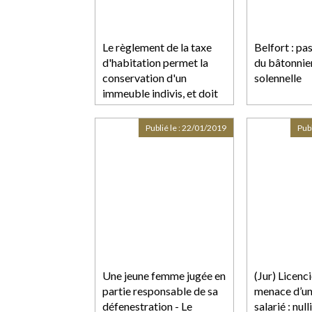
Le règlement de la taxe
Belfort : pa
d'habitation permet la
du bâtonnier
conservation d'un
solennelle
immeuble indivis, et doit
donc être supporté par les
deux ex-époux
Publié le :
22/01/2019
Publ
Une jeune femme jugée en
(Jur) Licen
partie responsable de sa
menace d’un
défenestration - Le
salarié : null