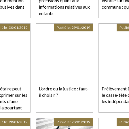
our mention
précisions quant aux
installé sur un
abusives dans
informations relatives aux
commune : qui
enfants
ié le :
30/01/2019
Publié le :
29/01/2019
Publié
étaire peut
L’ordre ou la justice : faut-
Prélèvement à 
xprimer sur les
il choisir ?
le casse-tête 
ts d'une
les indépenda
l a pourtant
d'un vote
ié le :
28/01/2019
Publié le :
28/01/2019
Publié