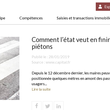
Esp
ipe
Compétences
Saisies et transactions immobil
Comment l’état veut en finir
piétons
Publié le :
28/01/2019
Source :
www.capital.fr
Depuis le 12 décembre dernier, les maires peu
positionnée quelques mètres en amont des passa
usagers...
Lire la suite