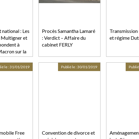
national : Les
Procès Samantha Lamaré
Transmission 
 Multigner et
: Verdict – Affaire du
et régime Dut
pondent à
cabinet FERLY
acron sur la
 du
e
ié le :
31/01/2019
Publié le :
30/01/2019
Publié
 mobile Free
Convention de divorce et
Aménagement 