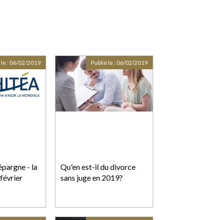
 le :
06/02/2019
Publié le :
06/02/2019
épargne - la
Qu'en est-il du divorce
 février
sans juge en 2019?