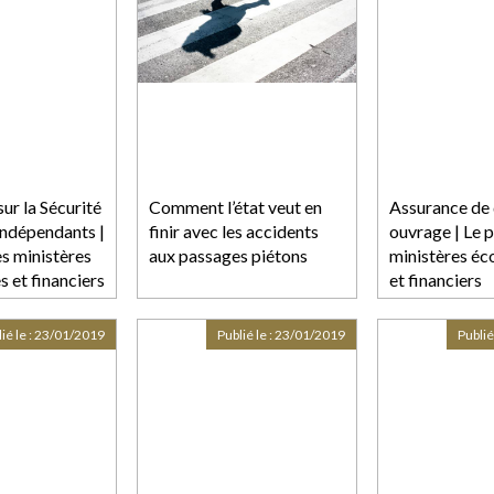
sur la Sécurité
Comment l’état veut en
Assurance d
indépendants |
finir avec les accidents
ouvrage | Le p
es ministères
aux passages piétons
ministères é
 et financiers
et financiers
ié le :
23/01/2019
Publié le :
23/01/2019
Publié