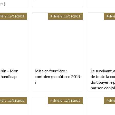
s |
ié le :
16/01/2019
Publié le :
16/01/2019
Publié
Sabin – Mon
Mise en fourrière :
Le survivant, 
 handicap
combien ça coûte en 2019
de toute la c
?
doit payer le 
par son conjo
ié le :
15/01/2019
Publié le :
15/01/2019
Publié