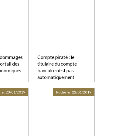
e dommages
Compte piraté : le
ortail des
titulaire du compte
conomiques
bancaire n’est pas
automatiquement
responsable
 le :
23/01/2019
Publié le :
22/01/2019