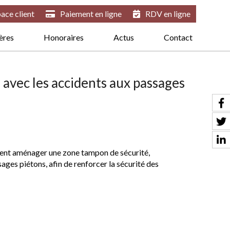
ace client
Paiement en ligne
RDV en ligne
ières
Honoraires
Actus
Contact
 avec les accidents aux passages
vent aménager une zone tampon de sécurité,
ges piétons, afin de renforcer la sécurité des