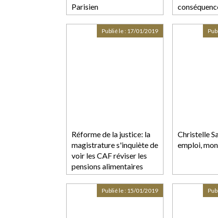
Parisien
conséquence
Lextenso.fr
Publié le :
17/01/2019
Publ
Réforme de la justice: la
Christelle 
magistrature s'inquiète de
emploi, mon
voir les CAF réviser les
pensions alimentaires
Publié le :
15/01/2019
Publ