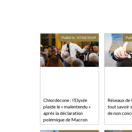
Publié le :
07/02/2019
Publ
Chlordécone : l’Elysée
Réseaux de f
plaide le « malentendu »
tout savoir s
après la déclaration
de non conc
polémique de Macron