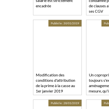
salarié est strictement
condamné p
encadrée
de clauses 
ses CGV
Publié le :
30/01/2019
Publ
Modification des
Un copropri
conditions d'attribution
toujours s'e
de la prime à la casse au
aménagemen
1er janvier 2019
mesure, qu'i
rejeté lors 
Publié le :
28/01/2019
Publ