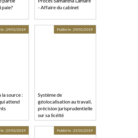
e partie
Procès Samantha Lamaré
 paie?
- Affaire du cabinet
 le :
29/01/2019
Publié le :
29/01/2019
la source :
Système de
qui attend
géolocalisation au travail,
nts
précision jurisprudentielle
sur sa licéité
 le :
25/01/2019
Publié le :
25/01/2019