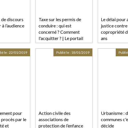
s de discours
Taxe sur les permis de
Le délai pour 
 à l’audience
conduire : qui est
justice contre
concerné ? Comment
copropriété d
l'acquitter ? | Le portail
ans
des ministères
économiques et financiers
ié le :
22/01/2019
Publié le :
18/01/2019
Publié
ciement pour
Action civile des
Urbanisme : 
 procès par le
associations de
communes c'es
ité et
protection de l’enfance
décide