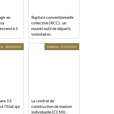
agir en
Rupture conventionnelle
 sa
collective (RCC) : un
escend à 5
nouvel outil de départs
volontaires
 le :
18/01/2019
Publié le :
17/01/2019
dans 13
Le contrat de
t l'Etat qui
construction de maison
individuelle (CCMI) -