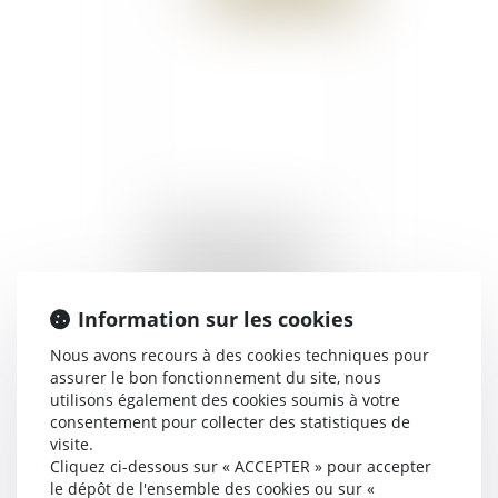
Coronavirus : ce que
contient la loi instaurant
un « état d’urgence
sanitaire » votée par le
Information sur les cookies
Parlement
Publié le :
23/03/2020
Nous avons recours à des cookies techniques pour
assurer le bon fonctionnement du site, nous
utilisons également des cookies soumis à votre
consentement pour collecter des statistiques de
visite.
Cliquez ci-dessous sur « ACCEPTER » pour accepter
le dépôt de l'ensemble des cookies ou sur «