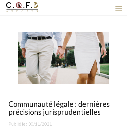
Ouv
le
men
Communauté légale : dernières
précisions jurisprudentielles
Publié le :
30/11/2021