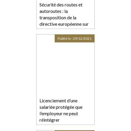
Sécurité des routes et
autoroutes : la
transposition de la
directive européenne sur
la gestion de la sécurité
des infrastructures
Publié le :
29/12/2021
routières (GSIR) est parue
au Journal Officiel
Licenciement d’une
salariée protégée que
l’employeur ne peut
réintégrer