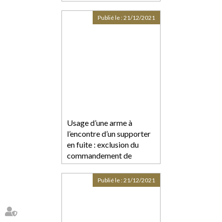
Publié le :
21/12/2021
Usage d’une arme à
l’encontre d’un supporter
en fuite : exclusion du
commandement de
l’autorité légitime et de
l’autorisation spéciale du
Publié le :
21/12/2021
Code de la sécurité
intérieure