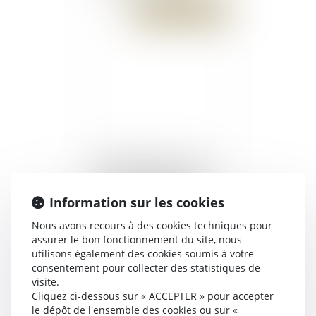
Publié le :
29/04/2021
Affaire Halimi : ce n’est
pas le cannabis qui est en
cause mais l’abolition
Information sur les cookies
totale du discernement
Nous avons recours à des cookies techniques pour
assurer le bon fonctionnement du site, nous
Publié le :
28/04/2021
utilisons également des cookies soumis à votre
consentement pour collecter des statistiques de
visite.
Cliquez ci-dessous sur « ACCEPTER » pour accepter
le dépôt de l'ensemble des cookies ou sur «