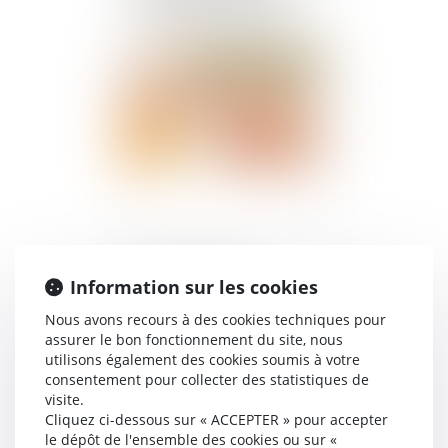
le bailleur commercial
Publié le :
04/10/2023
Congé d’adoption :
Information sur les cookies
publication du décret !
Nous avons recours à des cookies techniques pour
assurer le bon fonctionnement du site, nous
utilisons également des cookies soumis à votre
consentement pour collecter des statistiques de
Publié le :
04/10/2023
visite.
Cliquez ci-dessous sur « ACCEPTER » pour accepter
le dépôt de l'ensemble des cookies ou sur «