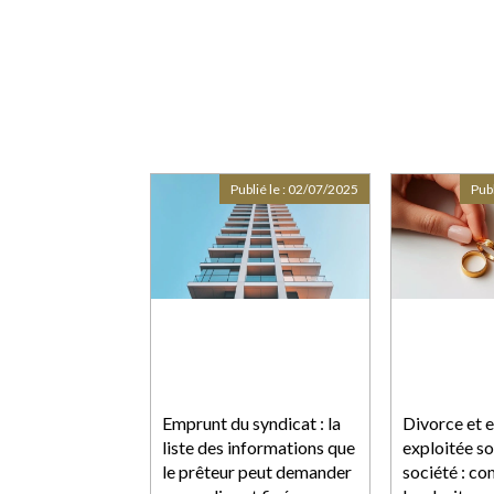
Publié le :
02/07/2025
Publ
Emprunt du syndicat : la
Divorce et e
liste des informations que
exploitée s
le prêteur peut demander
société : c