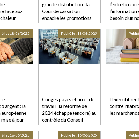
dre
grande distribution : la
l’entretien pré
re face aux
Cour de cassation
l’information s
 chaleur
encadre les promotions
besoin d’un n
temporaires !
ié le :
18/06/2025
Publié le :
18/06/2025
Publié
 le
Congés payés et arrêt de
L'exécutif renf
d’argent : la
travail : la réforme de
contre l'habit
 européenne
2024 échappe (encore) au
les marchand
 mise à jour
contrôle du Conseil
n incluant
constitutionnel
 Monaco
ié le :
16/06/2025
Publié le :
16/06/2025
Publié