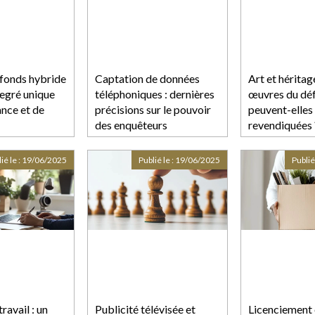
fonds hybride
Captation de données
Art et héritage
egré unique
téléphoniques : dernières
œuvres du dé
nce et de
précisions sur le pouvoir
peuvent-elles
des enquêteurs
revendiquées 
ié le :
19/06/2025
Publié le :
19/06/2025
Publié
ravail : un
Publicité télévisée et
Licenciement 