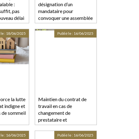
alable :
désignation d’un
uffit, pas
mandataire pour
ouveau délai
convoquer une assemblée
doit suivre la procédure
accélérée au fond !
 le :
18/06/2025
Publié le :
16/06/2025
orce la lutte
Maintien du contrat de
at indigne et
travail en cas de
s de sommeil
changement de
prestataire et
licenciement abusif
 le :
16/06/2025
Publié le :
16/06/2025