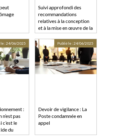
 peut
Suivi approfondi des
chômage
recommandations
relatives à la conception
et à la mise en œuvre de la
réduction de loyer de
solidarité (RLS)
 le :
24/06/2025
Publié le :
24/06/2025
tionnement :
Devoir de vigilance : La
n n’est pas
Poste condamnée en
 c’est le
appel
cide du
nt