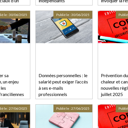
ociaux d’un
indépendants
invoquer la re
de plein droit
de voyages
ié le :
30/06/2025
Publié le :
30/06/2025
Publié
er sa
Données personnelles : le
Prévention du
, un enjeu
salarié peut exiger l’accès
chaleur et can
 les
à ses e-mails
nouvelles règl
franciliennes
professionnels
juillet 2025
ié le :
27/06/2025
Publié le :
27/06/2025
Publié