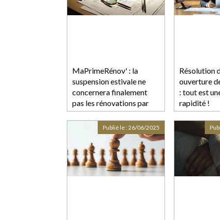
MaPrimeRénov' : la
Résolution d
suspension estivale ne
ouverture de
concernera finalement
: tout est u
pas les rénovations par
rapidité !
geste unique de travaux
Publié le :
26/06/2025
Publ