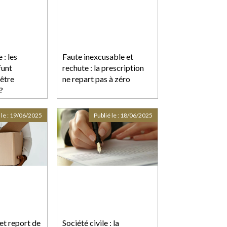
 : les
Faute inexcusable et
funt
rechute : la prescription
 être
ne repart pas à zéro
?
 le :
19/06/2025
Publié le :
18/06/2025
et report de
Société civile : la