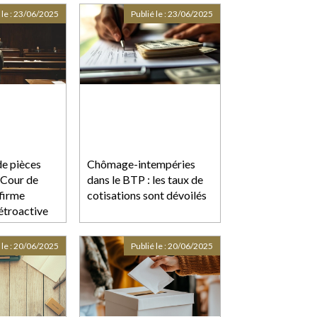
 le :
23/06/2025
Publié le :
23/06/2025
e pièces
Chômage-intempéries
 Cour de
dans le BTP : les taux de
firme
cotisations sont dévoilés
rétroactive
t et
 le :
20/06/2025
Publié le :
20/06/2025