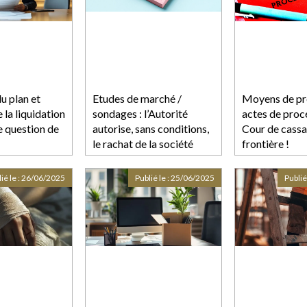
u plan et
Etudes de marché /
Moyens de pr
 la liquidation
sondages : l’Autorité
actes de proc
ne question de
autorise, sans conditions,
Cour de cassat
le rachat de la société
frontière !
Xpage Group par IPSOS
ié le :
26/06/2025
Publié le :
25/06/2025
Publié