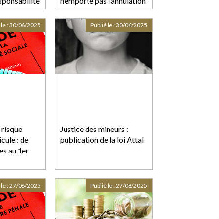
sponsabilité
n’emporte pas l’annulation
 de l’agence
du contrat !
 le :
30/06/2025
Publié le :
30/06/2025
 risque
Justice des mineurs :
icule : de
publication de la loi Attal
es au 1er
 le :
27/06/2025
Publié le :
27/06/2025