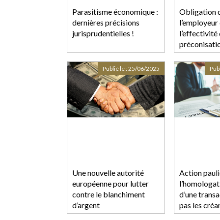
Parasitisme économique :
Obligation d
dernières précisions
l’employeur 
jurisprudentielles !
l’effectivité
préconisati
médecin du 
Publié le :
25/06/2025
Publ
Une nouvelle autorité
Action pauli
européenne pour lutter
l’homologati
contre le blanchiment
d’une transa
d’argent
pas les créa
droit d’agir