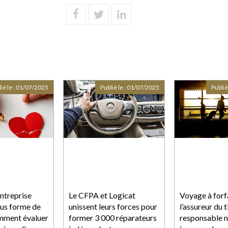
ié le :
01/07/2025
Publié le :
01/07/2025
Publié
ntreprise
Le CFPA et Logicat
Voyage à forfa
ous forme de
unissent leurs forces pour
l’assureur du t
omment évaluer
former 3 000 réparateurs
responsable n