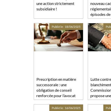
une action strictement
nouveau ca
subsidiaire !
réglementai
épisodes de
intense
Publié le :
18/06/2025
Publ
Prescription en matière
Lutte contre
successorale : une
blanchiment 
obligation de conseil
Commission
renforcée pour l’avocat
propose une
de sa liste e
notamment
Publié le :
16/06/2025
Publ