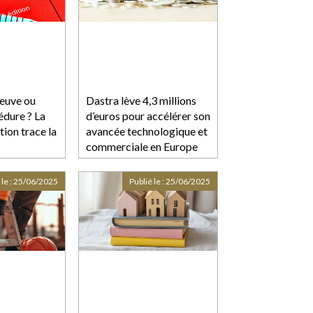
euve ou
Dastra lève 4,3 millions
édure ? La
d’euros pour accélérer son
ion trace la
avancée technologique et
commerciale en Europe
 le :
25/06/2025
Publié le :
25/06/2025