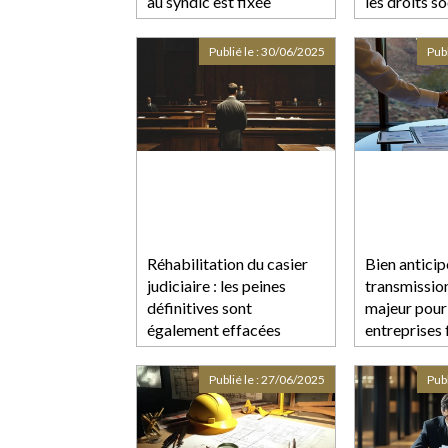
au syndic est fixée
les droits s
époux ?
Publié le :
30/06/2025
Publ
Réhabilitation du casier
Bien anticip
judiciaire : les peines
transmission
définitives sont
majeur pour
également effacées
entreprises 
Publié le :
27/06/2025
Publ