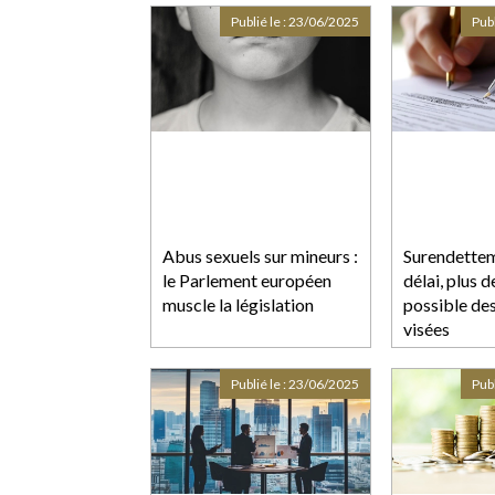
Publié le :
23/06/2025
Publ
Abus sexuels sur mineurs :
Surendettem
le Parlement européen
délai, plus 
muscle la législation
possible de
visées
Publié le :
23/06/2025
Publ