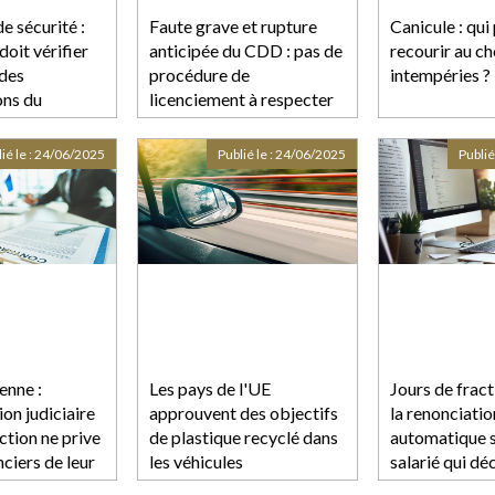
e sécurité :
Faute grave et rupture
Canicule : qui
doit vérifier
anticipée du CDD : pas de
recourir au 
 des
procédure de
intempéries ?
ons du
licenciement à respecter
travail
ié le :
24/06/2025
Publié le :
24/06/2025
Publié
enne :
Les pays de l'UE
Jours de frac
on judiciaire
approuvent des objectifs
la renonciatio
ction ne prive
de plastique recyclé dans
automatique si
nciers de leur
les véhicules
salarié qui dé
fractionneme