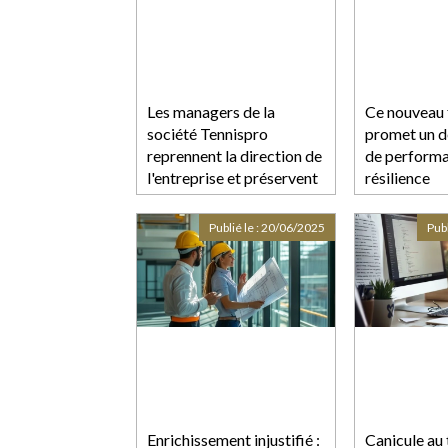
Les managers de la
Ce nouveau 
société Tennispro
promet un d
reprennent la direction de
de performa
l'entreprise et préservent
résilience
l'emploi après une
procédure de sauvegarde
Publié le :
20/06/2025
Publ
Enrichissement injustifié :
Canicule au t