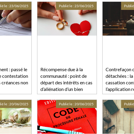
ié le :
23/06/2025
Publié le :
23/06/2025
Publié
ent : passé le
Récompense due à la
Contrefaçon d
de contestation
communauté : point de
détachées : la
s créances non
départ des intérêts en cas
cassation con
d’aliénation d’un bien
l’application 
propre
de la loi Clima
résilience
ié le :
20/06/2025
Publié le :
20/06/2025
Publié