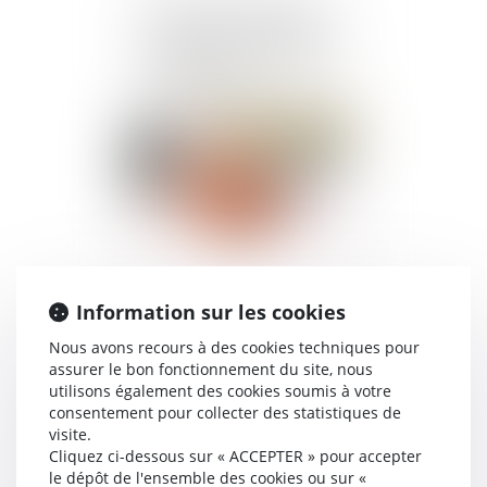
Les détenus ne voteront
plus par correspondance
aux élections municipales
et législatives
Publié le :
28/07/2025
Information sur les cookies
Nous avons recours à des cookies techniques pour
Transmission
assurer le bon fonctionnement du site, nous
d'entreprises : mise en
utilisons également des cookies soumis à votre
perspective patrimoniale
consentement pour collecter des statistiques de
visite.
Cliquez ci-dessous sur « ACCEPTER » pour accepter
le dépôt de l'ensemble des cookies ou sur «