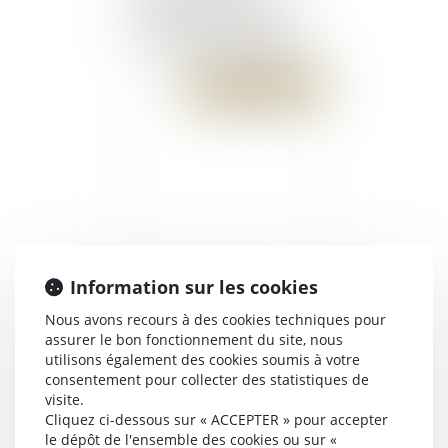
principales dispositions
relatives aux véhicules et
aux bornes de recharge
Publié le :
15/04/2025
Information sur les cookies
L'indice des loyers
Nous avons recours à des cookies techniques pour
commerciaux (ILC) : un
assurer le bon fonctionnement du site, nous
repère pour l'évolution
utilisons également des cookies soumis à votre
des loyers
consentement pour collecter des statistiques de
visite.
Publié le :
14/04/2025
Cliquez ci-dessous sur « ACCEPTER » pour accepter
le dépôt de l'ensemble des cookies ou sur «