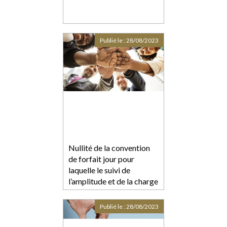
Publié le :
28/08/2023
Nullité de la convention
de forfait jour pour
laquelle le suivi de
l’amplitude et de la charge
de travail n’est pas assuré
de manière effective
Publié le :
28/08/2023