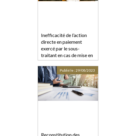
Inefficacité de l’action
directe en paiement
exercé par le sous-
traitant en cas de mise en
demeure postérieur à la
liquidation judiciaire
Publié le :
29/08/2023
Reconstitution des