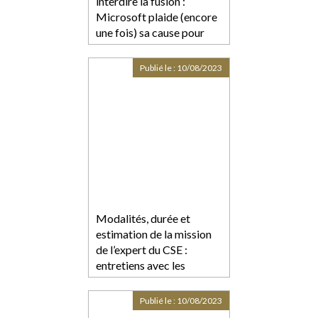
interdire la fusion :
Microsoft plaide (encore
une fois) sa cause pour
l’acquisition d’Activision-
Blizzard
Publié le :
10/08/2023
Modalités, durée et
estimation de la mission
de l’expert du CSE :
entretiens avec les
salariés ?
Publié le :
10/08/2023