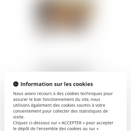
Publié le :
07/07/2020
Parité femmes - hommes
sur les listes de candidats
au CSE : la construction
Information sur les cookies
jurisprudentielle se
poursuit
Nous avons recours à des cookies techniques pour
assurer le bon fonctionnement du site, nous
Publié le :
07/07/2020
utilisons également des cookies soumis à votre
consentement pour collecter des statistiques de
visite.
Cliquez ci-dessous sur « ACCEPTER » pour accepter
le dépôt de l'ensemble des cookies ou sur «