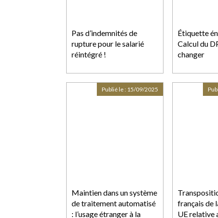
Pas d’indemnités de
Étiquette én
rupture pour le salarié
Calcul du DP
réintégré !
changer
Publié le :
15/09/2025
Publ
Maintien dans un système
Transpositio
de traitement automatisé
français de 
: l’usage étranger à la
UE relative 