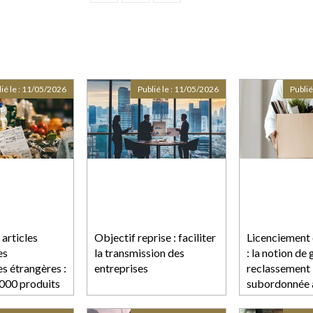
ié le :
11/05/2026
Publié le :
11/05/2026
Publié
 articles
Objectif reprise : faciliter
Licenciement
es
la transmission des
: la notion de
s étrangères :
entreprises
reclassement
 000 produits
subordonnée à
marché
d’un contrôle 