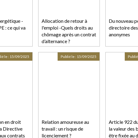
ergétique -
Allocation de retour à
Du nouveau po
E : ce qui va
l'emploi -Quels droits au
directoire des
chômage après un contrat
anonymes
d’alternance ?
ié le :
15/09/2025
Publié le :
15/09/2025
Publié
n en droit
Relation amoureuse au
Article 922 du
la Directive
travail : un risque de
la valeur des 
aux contrats
licenciement ?
être fixée au 