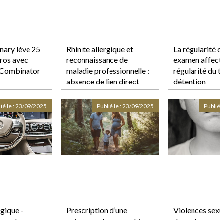
inary lève 25
Rhinite allergique et
La régularité 
uros avec
reconnaissance de
examen affect
 Combinator
maladie professionnelle :
régularité du 
absence de lien direct
détention
avec l’activité de
l’employé
ié le :
23/09/2025
Publié le :
23/09/2025
Publié
gique -
Prescription d’une
Violences sexu