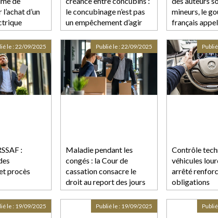
ime de
créance entre concubins :
des auteurs s
 l’achat d’un
le concubinage n’est pas
mineurs, le g
ctrique
un empêchement d’agir
français appelé
Europe
tabou »
ié le :
22/09/2025
Publié le :
22/09/2025
Publié
RSSAF :
Maladie pendant les
Contrôle tech
des
congés : la Cour de
véhicules lour
 et procès
cassation consacre le
arrêté renforc
droit au report des jours
obligations
de congé payé
ié le :
19/09/2025
Publié le :
19/09/2025
Publié