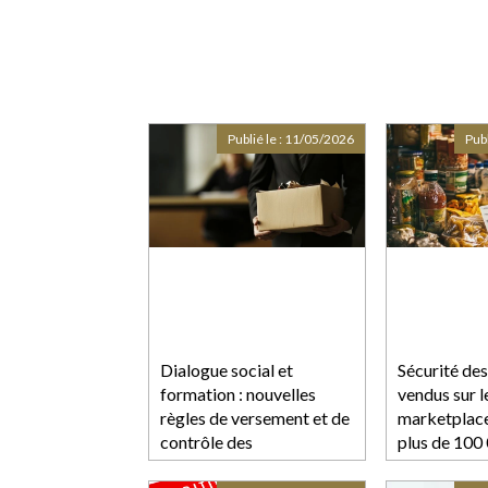
Publié le :
11/05/2026
Publ
Dialogue social et
Sécurité des
formation : nouvelles
vendus sur l
règles de versement et de
marketplace
contrôle des
plus de 100
contributions
retirés du 