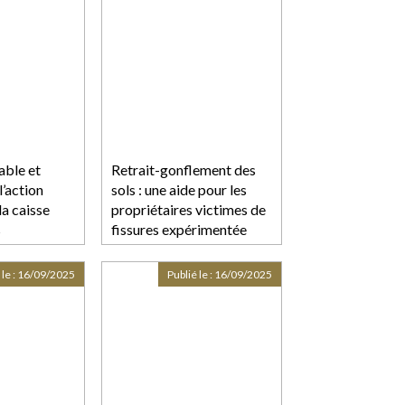
able et
Retrait-gonflement des
l’action
sols : une aide pour les
la caisse
propriétaires victimes de
s
fissures expérimentée
dans 11 départements
 le :
16/09/2025
Publié le :
16/09/2025