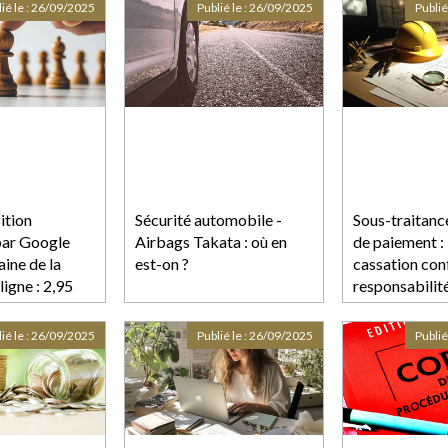
ié le :
26/09/2025
Publié le :
26/09/2025
Publié
ition
Sécurité automobile -
Sous-traitanc
par Google
Airbags Takata : où en
de paiement :
ine de la
est-on ?
cassation con
ligne : 2,95
responsabilit
euros
dirigeant de d
Actu-
ié le :
26/09/2025
Publié le :
26/09/2025
Publié