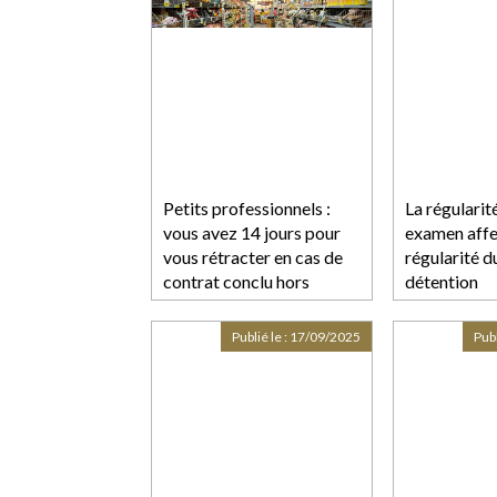
Petits professionnels :
La régularit
vous avez 14 jours pour
examen affe
vous rétracter en cas de
régularité du
contrat conclu hors
détention
établissement
Publié le :
17/09/2025
Publ