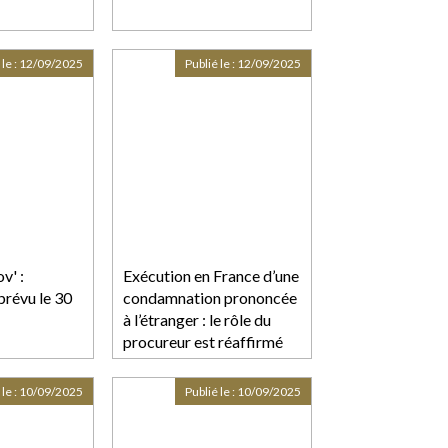
 le :
12/09/2025
Publié le :
12/09/2025
v' :
Exécution en France d’une
révu le 30
condamnation prononcée
à l’étranger : le rôle du
procureur est réaffirmé
par la Cour !
 le :
10/09/2025
Publié le :
10/09/2025