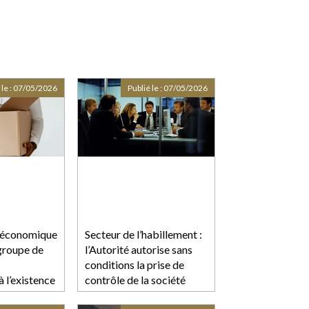
 le :
07/05/2026
Publié le :
07/05/2026
 économique
Secteur de l’habillement :
 groupe de
l’Autorité autorise sans
conditions la prise de
 l’existence
contrôle de la société
effectif
Jacadi par le groupe