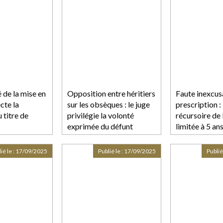
é de la mise en
Opposition entre héritiers
Faute inexcus
cte la
sur les obsèques : le juge
prescription : 
 titre de
privilégie la volonté
récursoire de 
exprimée du défunt
limitée à 5 an
ié le :
17/09/2025
Publié le :
17/09/2025
Publié