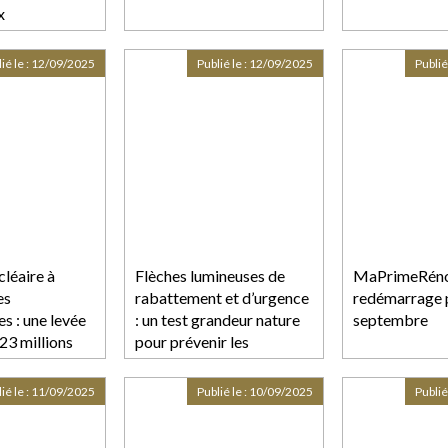
x
eurs
ié le :
12/09/2025
Publié le :
12/09/2025
Publié
léaire à
Flèches lumineuses de
MaPrimeRéno
es
rabattement et d’urgence
redémarrage p
s : une levée
: un test grandeur nature
septembre
23 millions
pour prévenir les
ur STELLARIA
collisions
ié le :
11/09/2025
Publié le :
10/09/2025
Publié