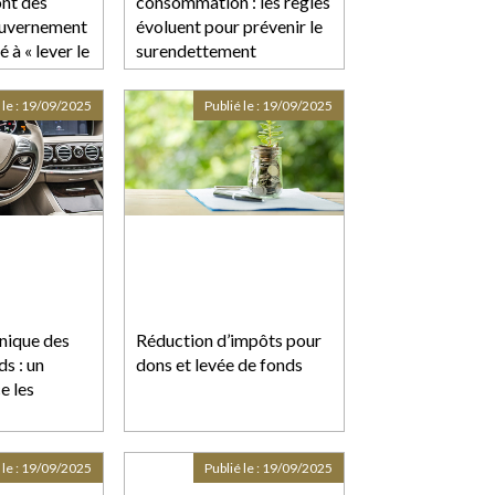
ont des
consommation : les règles
ouvernement
évoluent pour prévenir le
 à « lever le
surendettement
 le :
19/09/2025
Publié le :
19/09/2025
nique des
Réduction d’impôts pour
ds : un
dons et levée de fonds
e les
 le :
19/09/2025
Publié le :
19/09/2025