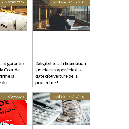
Deveaux
 le :
26/09/2025
Publié le :
26/09/2025
e et garantie
L’éligibilité à la liquidation
 la Cour de
judiciaire s’apprécie à la
firme la
date d’ouverture de la
é du
procédure !
roit
 le :
26/09/2025
Publié le :
24/09/2025