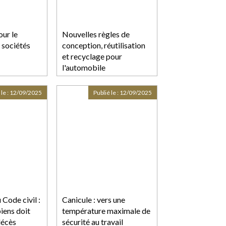
ur le
Nouvelles règles de
 sociétés
conception, réutilisation
et recyclage pour
l'automobile
 le :
12/09/2025
Publié le :
12/09/2025
 Code civil :
Canicule : vers une
biens doit
température maximale de
décès
sécurité au travail