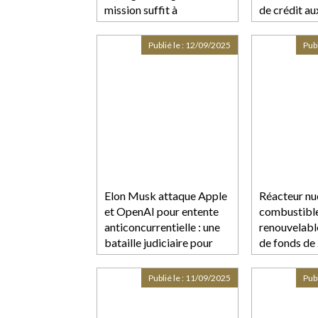
mission suffit à
de crédit au
caractériser l’infraction
consommat
Publié le :
12/09/2025
Publ
Elon Musk attaque Apple
Réacteur nuc
et OpenAI pour entente
combustibl
anticoncurrentielle : une
renouvelable
bataille judiciaire pour
de fonds de 
l’avenir de l’IA
d’euros po
Publié le :
11/09/2025
Publ