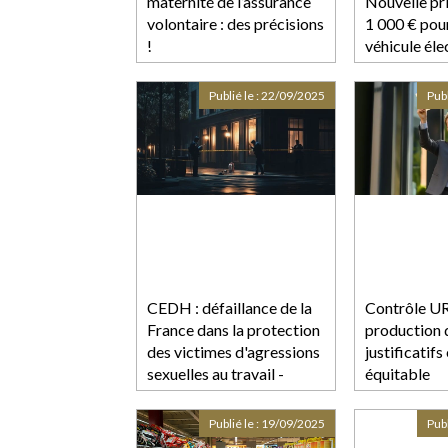
maternité de l’assurance
Nouvelle pr
volontaire : des précisions
1 000 € pour
!
véhicule éle
produit en 
Publié le :
22/09/2025
Publ
CEDH : défaillance de la
Contrôle U
France dans la protection
production 
des victimes d'agressions
justificatifs
sexuelles au travail -
équitable
Actu-Juridique
Publié le :
19/09/2025
Publ