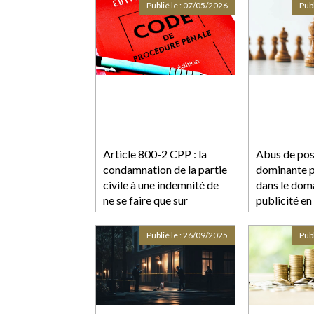
conventionnelles
Publié le :
07/05/2026
Publ
Article 800-2 CPP : la
Abus de pos
condamnation de la partie
dominante 
civile à une indemnité de
dans le doma
ne se faire que sur
publicité en 
réquisition du procureur
milliards d'
et doit être motivée !
d'amende - 
Publié le :
26/09/2025
Publ
Juridique