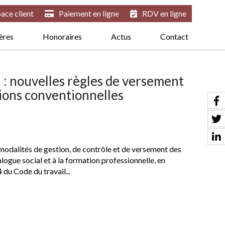
ace client
Paiement en ligne
RDV en ligne
ières
Honoraires
Actus
Contact
n : nouvelles règles de versement
tions conventionnelles
 modalités de gestion, de contrôle et de versement des
logue social et à la formation professionnelle, en
 du Code du travail...