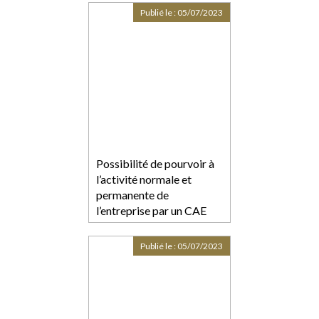
jurisprudentielles
Publié le :
05/07/2023
Possibilité de pourvoir à
l’activité normale et
permanente de
l’entreprise par un CAE
Publié le :
05/07/2023