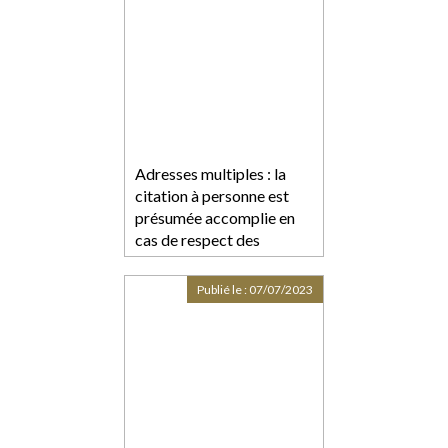
Adresses multiples : la
citation à personne est
présumée accomplie en
cas de respect des
formalités de l'article 558
du Code de procédure
Publié le :
07/07/2023
pénale