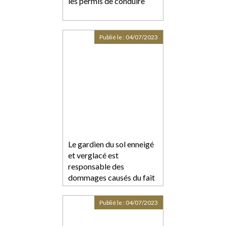
les permis de conduire
Publié le :
04/07/2023
Le gardien du sol enneigé
et verglacé est
responsable des
dommages causés du fait
d’un état de dangerosité
anormal au regard de sa
Publié le :
04/07/2023
destination