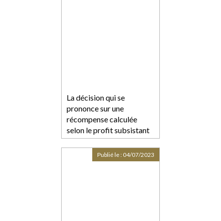
La décision qui se
prononce sur une
récompense calculée
selon le profit subsistant
sans fixer la date de
jouissance divise est
Publié le :
04/07/2023
dépourvue de l’autorité de
chose jugée