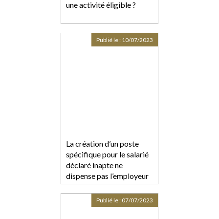
une activité éligible ?
Publié le :
10/07/2023
La création d’un poste
spécifique pour le salarié
déclaré inapte ne
dispense pas l’employeur
de s’assurer de sa
compatibilité avec l’état
Publié le :
07/07/2023
de santé du salarié