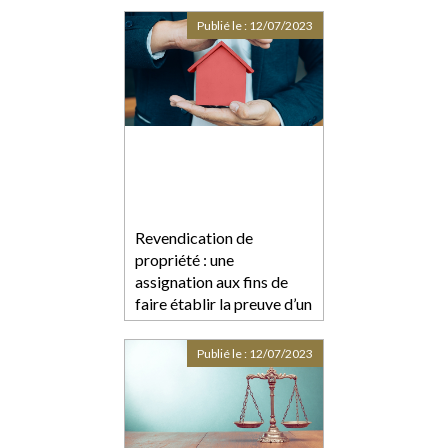
Publié le :
12/07/2023
Revendication de
propriété : une
assignation aux fins de
faire établir la preuve d’un
empiétement interrompt
le délai de la prescription
Publié le :
12/07/2023
acquisitive