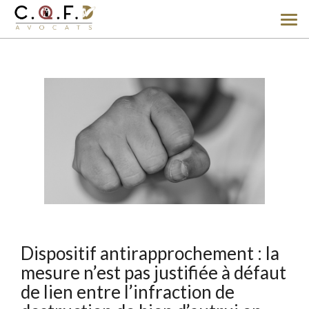
Ouv
le
men
Dispositif antirapprochement : la
mesure n’est pas justifiée à défaut
de lien entre l’infraction de