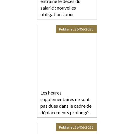
entraîné le décès du
salarié : nouvelles
obligations pour
l’employeur
Publié le :
26/06/2023
Les heures
supplémentaires ne sont
pas dues dans le cadre de
déplacements prolongés
sans retour au domicile en
l’absence de travail
Publié le :
26/06/2023
effectif