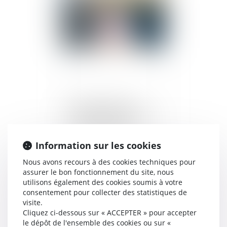
Du nouveau pour les
cotisations sociales dues
par les employeurs
Information sur les cookies
Nous avons recours à des cookies techniques pour
Publié le :
11/01/2024
assurer le bon fonctionnement du site, nous
utilisons également des cookies soumis à votre
consentement pour collecter des statistiques de
visite.
Cliquez ci-dessous sur « ACCEPTER » pour accepter
le dépôt de l'ensemble des cookies ou sur «