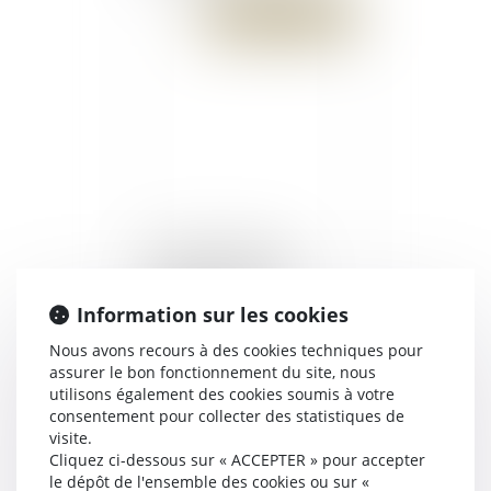
Publié le :
25/06/2025
Canicule : qui peut
recourir au chômage
intempéries ?
Information sur les cookies
Nous avons recours à des cookies techniques pour
assurer le bon fonctionnement du site, nous
Publié le :
25/06/2025
utilisons également des cookies soumis à votre
consentement pour collecter des statistiques de
visite.
Cliquez ci-dessous sur « ACCEPTER » pour accepter
le dépôt de l'ensemble des cookies ou sur «