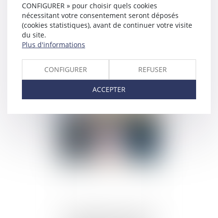
CONFIGURER » pour choisir quels cookies
nécessitant votre consentement seront déposés
(cookies statistiques), avant de continuer votre visite
du site.
Plus d'informations
CJUE : droits à
l'assistance d'un avocat
CONFIGURER
REFUSER
pour un mineur poursuivi
ACCEPTER
Publié le :
16/09/2024
Questionnaire concernant