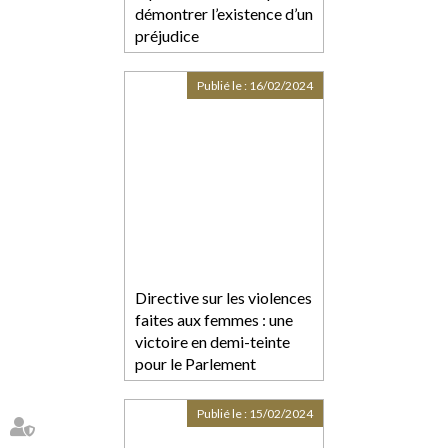
démontrer l’existence d’un
préjudice
Publié le :
16/02/2024
Directive sur les violences
faites aux femmes : une
victoire en demi-teinte
pour le Parlement
européen -
Touteleurope.eu
Publié le :
15/02/2024