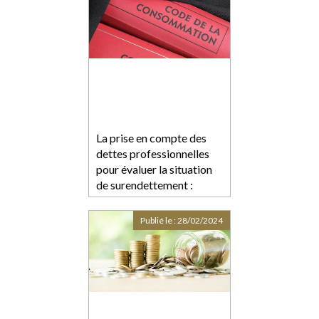
La prise en compte des
dettes professionnelles
pour évaluer la situation
de surendettement :
retour sur l’entrée en
vigueur de la loi du 14
Publié le :
28/02/2024
février 2022