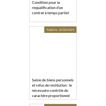
Condition pour la
requalification d’un
contrat à temps partiel
Publié le :
23/02/2024
Saisie de biens personnels
et refus de restitution : le
nécessaire contrôle du
caractère proportionné
de l’atteinte portée au
droit au respect de la vie