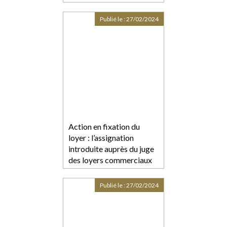
Publié le :
27/02/2024
Action en fixation du
loyer : l’assignation
introduite auprès du juge
des loyers commerciaux
sans mémoire préalable
est irrecevable
Publié le :
27/02/2024