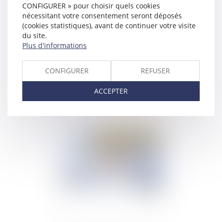
CONFIGURER » pour choisir quels cookies
nécessitant votre consentement seront déposés
(cookies statistiques), avant de continuer votre visite
du site.
Plus d'informations
CONFIGURER
REFUSER
Liberté d’enseignement et
ACCEPTER
instruction en famille
Publié le :
06/01/2021