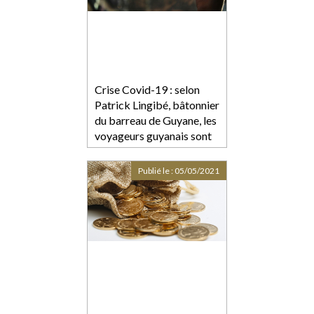
Crise Covid-19 : selon
Patrick Lingibé, bâtonnier
du barreau de Guyane, les
voyageurs guyanais sont
traités comme "des
délinquants sanitaires"
Publié le :
05/05/2021