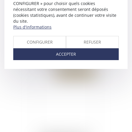
CONFIGURER » pour choisir quels cookies
nécessitant votre consentement seront déposés
(cookies statistiques), avant de continuer votre visite
du site.
Plus d'informations
Pratiques
CONFIGURER
REFUSER
anticoncurrentielles et
compétence : nouvelles
ACCEPTER
précisions - Contrat et
obligations | Dalloz
Actualité
Publié le :
31/01/2018