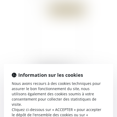
Publié le :
01/02/2018
Procédure collective et
rémunération de
Information sur les cookies
l'administrateur judiciaire
- Éditions Francis
Nous avons recours à des cookies techniques pour
Lefebvre
assurer le bon fonctionnement du site, nous
utilisons également des cookies soumis à votre
Publié le :
01/02/2018
consentement pour collecter des statistiques de
visite.
Cliquez ci-dessous sur « ACCEPTER » pour accepter
le dépôt de l'ensemble des cookies ou sur «