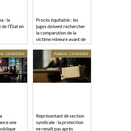
a : la
Procès équitable : les
 de l’État en
juges doivent rechercher
la comparution de la
victime mineure avant de
la dispenser d’audience !
 le :
12/06/2026
Publié le :
11/06/2026
la
Représentant de section
ance une
syndicale : la protection
publique
ne renaît pas après