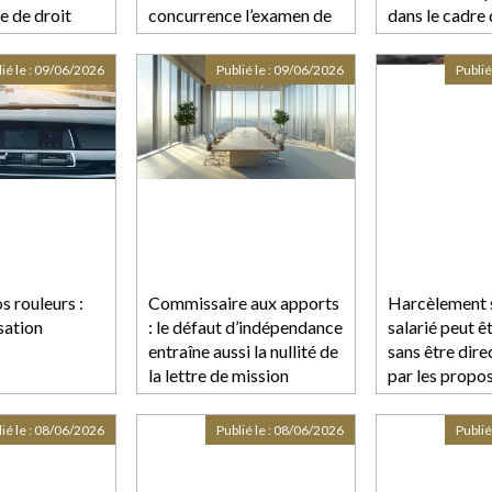
e de droit
concurrence l’examen de
dans le cadre
rtée
la création d’une
relative aux o
entreprise commune par
informelles e
ié le :
09/06/2026
Publié le :
09/06/2026
Publié
les groupes Auchan et
développemen
ITM Entreprises pour
l’exploitation de 167
points de vente de
distribution au détail à
dominante alimentaire
sous le
s rouleurs :
Commissaire aux apports
Harcèlement s
sation
: le défaut d’indépendance
salarié peut ê
entraîne aussi la nullité de
sans être dir
la lettre de mission
par les propo
ié le :
08/06/2026
Publié le :
08/06/2026
Publié