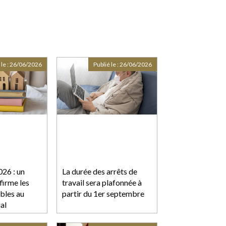
 le :
26/06/2026
Publié le :
26/06/2026
026 : un
La durée des arrêts de
firme les
travail sera plafonnée à
ables au
partir du 1er septembre
al