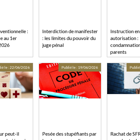
ventionnelle :
Interdiction de manifester
Instruction en
e au 1er
: les limites du pouvoir du
autorisation :
2026
juge pénal
condamnation
parents
ié le :
22/06/2026
Publié le :
19/06/2026
Publié
r peut-il
Pesée des stupéfiants par
Rachat de SFR 