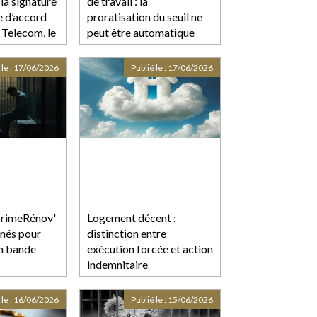
la signature
de travail : la
e d’accord
proratisation du seuil ne
Telecom, le
peut être automatique
et Orange
 le :
17/06/2026
Publié le :
17/06/2026
rimeRénov'
Logement décent :
nés pour
distinction entre
n bande
exécution forcée et action
indemnitaire
 le :
16/06/2026
Publié le :
15/06/2026