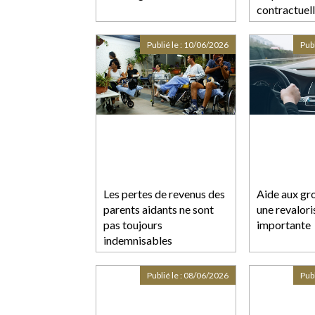
contractuell
commun éca
Publié le :
10/06/2026
Publ
Les pertes de revenus des
Aide aux gro
parents aidants ne sont
une revalori
pas toujours
importante
indemnisables
Publié le :
08/06/2026
Publ