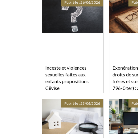
Publié le :
26/06/2026
Publ
Inceste et violences
Exonération
sexuelles faites aux
droits de su
enfants propositions
frères et sœ
Ciivise
796-0 ter) :
ne pas conf
« domicile 
Publié le :
23/06/2026
Publ
« résidence