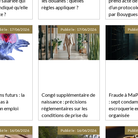
 salariée qui
les douanes : quelles
prend acte de 
indiqué qu'elle
règles appliquer ?
d’un protocol
te ?
par Bouygues 
groupe Iliad 
ié le :
17/06/2026
Publié le :
17/06/2026
Publié
s futurs : la
Congé supplémentaire de
Fraude à MaP
pas à
naissance : précisions
: sept condam
un emploi
réglementaires sur les
escroquerie e
conditions de prise du
organisée
congé
ié le :
16/06/2026
Publié le :
16/06/2026
Publié