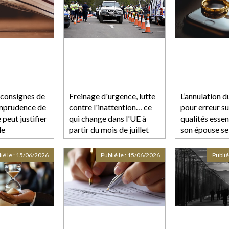
consignes de
Freinage d'urgence, lutte
L’annulation 
’imprudence de
contre l'inattention… ce
pour erreur su
 peut justifier
qui change dans l'UE à
qualités essen
de
partir du mois de juillet
son épouse se
té !
pour renforcer la sécurité
cinq ans à co
au volant
célébration d
ié le :
15/06/2026
Publié le :
15/06/2026
Publié