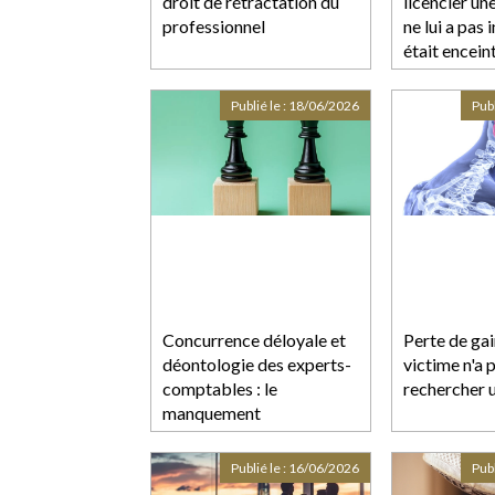
droit de rétractation du
licencier une
professionnel
ne lui a pas 
était encein
Publié le :
18/06/2026
Publ
Concurrence déloyale et
Perte de gain
déontologie des experts-
victime n'a 
comptables : le
rechercher 
manquement
déontologique ne suffit
pas à lui seul
Publié le :
16/06/2026
Publ