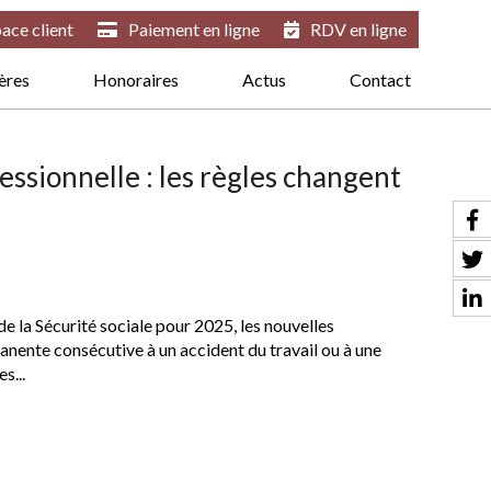
ace client
Paiement en ligne
RDV en ligne
ières
Honoraires
Actus
Contact
ssionnelle : les règles changent
e la Sécurité sociale pour 2025, les nouvelles
anente consécutive à un accident du travail ou à une
s...