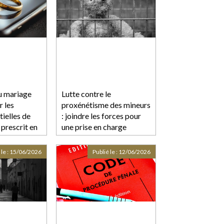
du mariage
Lutte contre le
r les
proxénétisme des mineurs
tielles de
: joindre les forces pour
 prescrit en
une prise en charge
mpter de la
globale
u mariage
 le :
15/06/2026
Publié le :
12/06/2026