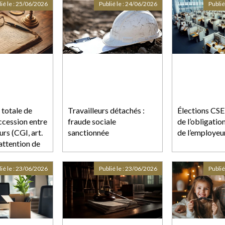
ié le :
25/06/2026
Publié le :
24/06/2026
Publié
 totale de
Travailleurs détachés :
Élections CSE 
ccession entre
fraude sociale
de l’obligatio
urs (CGI, art.
sanctionnée
de l’employeu
 attention de
ondre
commun » et
ié le :
23/06/2026
Publié le :
23/06/2026
Publié
 commune »