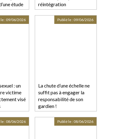
 d’une étude
réintégration
rientations
n matière de
 le :
09/06/2026
Publié le :
09/06/2026
t durable
exuel : un
La chute d’une échelle ne
tre victime
suffit pas à engager la
ectement visé
responsabilité de son
s
gardien !
 le :
08/06/2026
Publié le :
08/06/2026