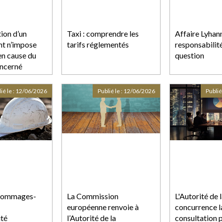
ion d’un
Taxi : comprendre les
Affaire Lyhann
t n’impose
tarifs réglementés
responsabilité
 en cause du
question
oncerné
ié le :
12/06/2026
Publié le :
12/06/2026
Publié
dommages-
La Commission
L'Autorité de 
européenne renvoie à
concurrence l
ité
l’Autorité de la
consultation 