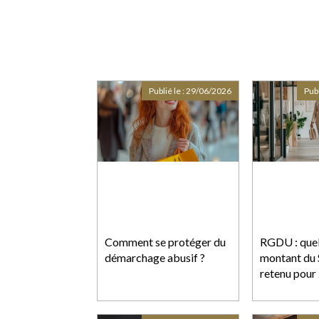
Publié le :
29/06/2026
Publ
Comment se protéger du
RGDU : quel 
démarchage abusif ?
montant du 
retenu pour