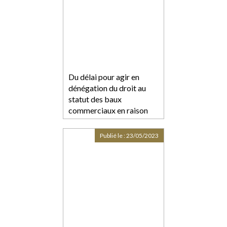
Du délai pour agir en
dénégation du droit au
statut des baux
commerciaux en raison
d’un défaut
d’immatriculation au RCS
Publié le :
23/05/2023