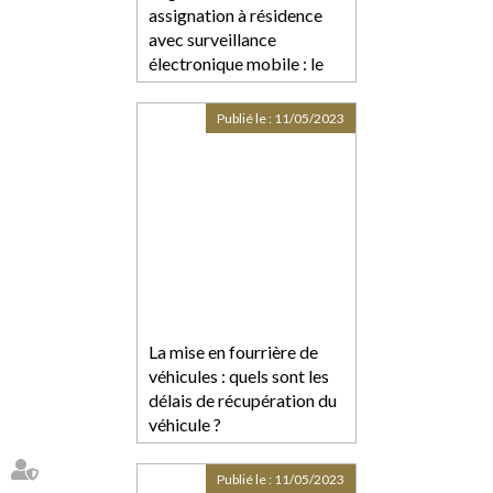
assignation à résidence
avec surveillance
électronique mobile : le
juge doit s’expliquer sur le
caractère suffisant
Publié le :
11/05/2023
La mise en fourrière de
véhicules : quels sont les
délais de récupération du
véhicule ?
Publié le :
11/05/2023