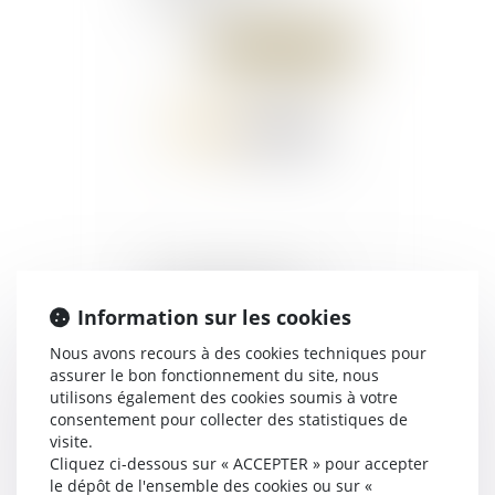
Publié le :
04/04/2018
Comment choisir entre
l'EURL et la SASU ?
Information sur les cookies
Nous avons recours à des cookies techniques pour
assurer le bon fonctionnement du site, nous
utilisons également des cookies soumis à votre
Publié le :
04/04/2018
consentement pour collecter des statistiques de
visite.
Cliquez ci-dessous sur « ACCEPTER » pour accepter
le dépôt de l'ensemble des cookies ou sur «