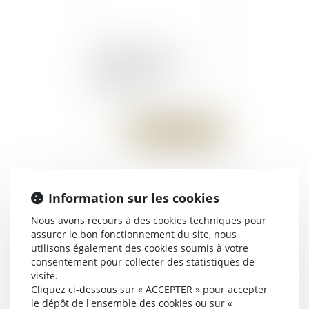
Consentement à
l’adoption et délai de
rétractation
Publié le :
19/05/2023
Information sur les cookies
Nous avons recours à des cookies techniques pour
assurer le bon fonctionnement du site, nous
utilisons également des cookies soumis à votre
consentement pour collecter des statistiques de
visite.
Alcool au volant : les
Cliquez ci-dessous sur « ACCEPTER » pour accepter
obligations de
le dépôt de l'ensemble des cookies ou sur «
l'employeur en matière de