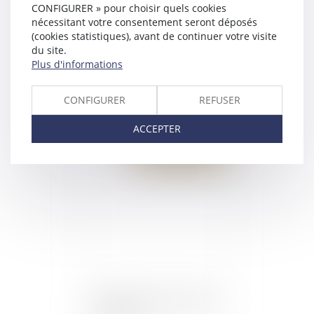
CONFIGURER » pour choisir quels cookies
nécessitant votre consentement seront déposés
(cookies statistiques), avant de continuer votre visite
du site.
Plus d'informations
Baux commerciaux :
vigilance autour du délai
CONFIGURER
REFUSER
de délivrance du congé
ACCEPTER
Publié le :
25/03/2019
Démission et rétractation